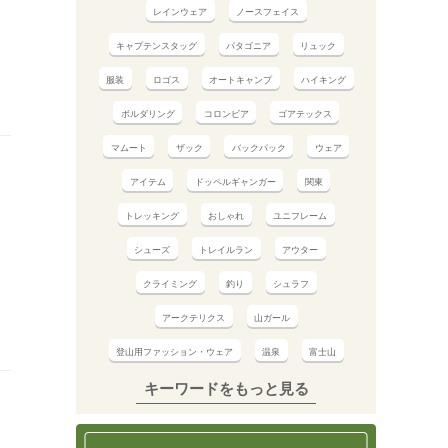
レインウェア
ノースフェイス
キャプテンスタッグ
パタゴニア
リュック
服装
ロゴス
オートキャンプ
ハイキング
ボルダリング
コロンビア
ゴアテックス
マムート
ザック
バックパック
ウェア
アイテム
ドッペルギャンガー
関東
トレッキング
おしゃれ
ユニフレーム
シューズ
トレイルラン
アウター
クライミング
釣り
シュラフ
アークテリクス
山ガール
登山用ファッション・ウェア
温泉
富士山
キーワードをもっと見る