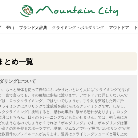
プ
登山
ブランド大辞典
クライミング・ボルダリング
アウトドア
ト
まとめ一覧
ダリングについて
00社を突破！
ソロキャンプに最適なテント5選
は
すめのテント7選をご紹介！
ャンプ女子Kajoが洗ってみた！
の新商品をご紹介
ューズをご紹介
りツナ』の作り方
略する方法
投稿を始めたワケとは？
！お得な入手方法も
ューズをご紹介
源流「最初の装備は重かった」
ャンプ女子Kajoが洗ってみた！
源流居酒屋よーこ」チャンネル徹底取材！
ピ本、鉄フライパン「ごちそうレシピ」
いなめらか『手作り豆腐』の作り方
「北鎌尾根」から槍ヶ岳へ！
荷に！権利を放棄できる？
心者におすすめ！3つの理由, 選び方, おすすめモデル
福岡の猫島に行ってみた
か？アウトドア用品をマウンガで高価買取する方法
すすめ5選】選び方や注意点・お手入れ方法を解説
部・雲ノ平へ！
・コアの魅力と使い方｜人気おすすめモデル5選
ポイントで揃えよう！種類別で人気アイテムを紹介！
akiさんに教わる！『本格マルゲリータピザ』の作り方
ヶ岳テント泊登山、赤岳〜横岳〜硫黄岳の縦走コースをご紹介
台でおすすめなものはどれ？特徴も合わせて解説！
クウルフスキンの魅力と用途別おすすめリュック9選
チツールを用途別で紹介！人生の相棒を見つけよう！
すすめウェア8選！防虫, 防水, カメラ用を解説
ルがここにある！料理も魅力の「源流居酒屋よーこ」チャンネル徹底取
クシーズクイン』、人気の理由とおすすめウェアを紹介
akiさんに教わる！『濃厚蒸しショコラ』の作り方
】湯切り不要パスタの作り方！深型ソロクッカーでも作れるおすすめレ
akiさんに教わる！カリッ・ジュワ・トロ〜『ミルクティーフレンチトー
登山女子Kajoの自粛明け登山企画vol.2〜初秋の黒岳編〜
山を買ってレジャーを楽しみたい！山の値段相場や売買の注
【お手頃キャンピングカー紹介】Japan CampingCar Show
【こずチャンネル】使わなくなったキャンプ道具の行方！【
2018年夏｜マウンテンシティインスタフォトコンテスト開催
【最強の保冷剤5選】保冷剤の役割や選び方・効率的な冷やし
【ソロキャンプや登山に】湯切り不要パスタの作り方！深型
キャンプ・ハイキング用ヘッドライトを選ぶ4つのポイントと
【山岳四団体声明発表】なぜ今、登山やクライミングを自粛
パティシエキャンパーSakiさんに教わる！『モッツァレラチ
北八ヶ岳池めぐり山行コース解説。日帰り可能なプランをご
ふるさと納税で焚き火台が手に入る？初心者でも手続きはカ
防水？非防水？トレイルランニングシューズはどちらを選ぶべ
登山用リュックならグレゴリー！選ぶポイントと容量別おす
ヒルバーグのテントは用途に合わせてレーベルで選ぶ！おすす
【#STAY HOME】釣りに行けないから、家で魚を捌いてみよ
フォックスファイヤーのおすすめウェア8選！防虫, 防水, カ
【#STAY HOME】お家でアウトドア気分〜ホットサンド編〜
パティシエキャンパーSakiさんに教わる！『濃厚蒸しショコ
パティシエキャンパーSakiさんに教わる！おかずにも酒の肴
山頂まで2時間で富士山を
農地の売買は簡単にはでき
【体験談】上野から1時間半
伊王島にある高規格リゾー
キャンプ女子Kajoが行く
【お得にキャンプ用品を購
有名なクラシックルート「
防水？非防水？トレイルラ
初めてのボルダリングシュ
パティシエキャンパーSak
日本向けに作られた『アク
日本向けに作られた『アク
トレイルランニングを安全
アウトドアの水筒ならサー
DDタープ全17モデルのス
初めてのウキフカセ釣り【K
【山でも街でも】ジャック
海外のキャンプってどんな感
パティシエキャンパーSak
パティシエキャンパーSak
い、もっと身体を使って自然にぶつかりたいという人には“クライミング”がおす
と一言で言っても、その種類は多岐に渡ります。アウトドアに詳しくない人で
グは「ロッククライミング」ではないでしょうか。手や足を突起した岩に掛
クライミングはスリリングで達成感を感じられるクライミングです。しかし、
ッククライミングに挑戦すると、思わぬ事故に繋がる恐れがあります。ロック
道具はもちろん、日々のトレーニングなども欠かせません。では、初心者にお
どのようなものでしょうか？それは「ボルダリング」です。ボルダリングは落
い高さの岩を登るスポーツです。現在、ジムなどで行う“屋内ボルダリング”が主
は数百件のプレイルームがあります。道具はクライミングシューズと滑り止め