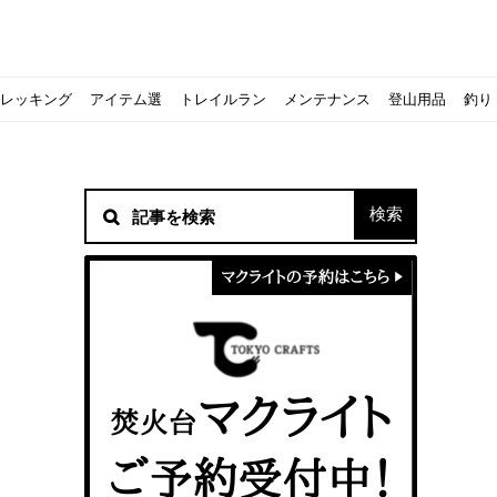
レッキング
アイテム選
トレイルラン
メンテナンス
登山用品
釣り
材！
シピをご紹介
スト』の作り方
意点について
 2020に参加してきました
初心者の失敗】
！
方を覚えよう！
ソロクッカーでも作れるおすすめレシピをご紹介
ジェントスおすすめヘッドライトのご紹介
すべきなのか？
ーズ』の作り方
紹介
ンタン！
き？｜サロモンの定番シューズで解説&ご紹介
すめモデルを解説
めテント10選
う
メラ用を解説
ラ』の作り方
にも最高！ほかほか『シュウマイ』の作り方
拝める！山梨県の九鬼山（くきやま）登山体験レポ
ない！売却する方法や条件、手続きの流れを確認
！レストハウス水郷で持ち込みBBQしてみた
ト地に行ってみた！
！〜フランス・ボーヌトレッキング編〜
入】キャンプ用品の『ポイント買取』について
北鎌尾根」から槍ヶ岳へ！
ンニングシューズはどちらを選ぶべき？｜サロモンの定番シューズで解
ーズならスポルティバ！3つの理由とおすすめ7選
iさんに教わる！『食感と旨みのタマゴサンド』の作り方
シーズクイン』、人気の理由とおすすめウェアを紹介
シーズクイン』、人気の理由とおすすめウェアを紹介
に楽しむために必要な装備6選【初級〜中級者向け】
モス！用途別おすすめ水筒を紹介！便利アイテムも
ペックを比較！人数・用途別でおすすめを紹介
ajoの体験レポート】
ウルフスキンの魅力と用途別おすすめリュック9選
じなの？いまどきの海外キャンプ事情をご紹介Part.1〜ロサンゼルス
iさんに教わる！簡単『フルーツシロップ』の作り方
iさんに教わる！パン好き必見！モチモチ『ベーグル』の作り方
積雪期の谷川岳で今シーズン最後の雪山を堪能してきた
キャンプ場の宿泊や利用券をふるさと納税でゲット！おすすめの
一生物のアウトドアブーツならダナー！3つの理由とおすすめア
ピコグリル入荷してます！ @小倉店
ベランピングアイディア7選！家にいながらおしゃれキャンプ♪
マクライトの口コミ・評判は？人気焚き火台の魅力・気になるポ
【八ヶ岳最高峰へ】南八ヶ岳テント泊登山、赤岳〜横岳〜硫黄岳
カリマーのおすすめリュック容量別12選｜目的別の選び方も合わ
クライミングユーザー参加型の動画マップ「クライミングチャン
食うか食われるか、野生動物で一番怖いのは【17＃自分のキャン
【コスパ◎】キャンプデビューに最適！サウスフィールドのおす
【コスパ◎】キャンプデビューに最適！サウスフィールドのおす
トレラン初心者必見！日頃のトレーニングから中距離レースまで
【こずチャンネル】使わなくなったキャンプ道具の行方！【初心
クライミング道具はゼロポイントで揃えよう！種類別で人気アイ
アジングロッドおすすめ10選！基本タックルから選び方まで紹介
ティートンブロスのブランドに込められた想いとは！？おすすめ
パティシエキャンパーSakiさんに教わる！簡単『フルーツシロッ
パティシエキャンパーSakiさんに教わる！簡単アウトドアスイ
パティシエキャンパーSakiさんに教わる！ピリ辛が後引くうま