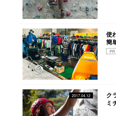
使
簡
PR
ク
2017.04.12
ミ