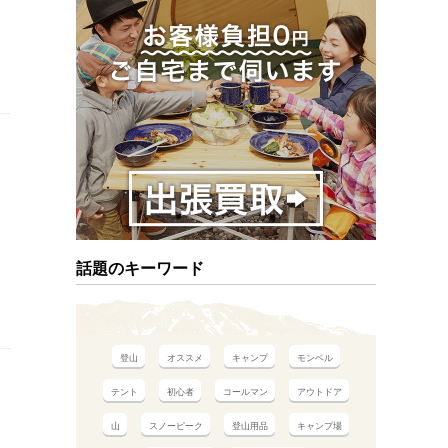
話題のキーワード
登山
オススメ
キャンプ
モンベル
テント
初心者
コールマン
アウトドア
山
スノーピーク
登山用品
キャンプ場