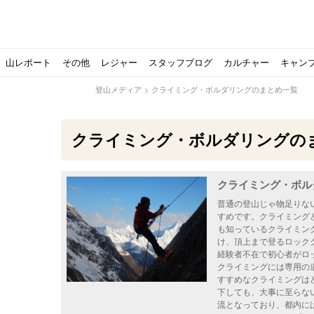
山レポート
その他
レジャー
スタッフブログ
カルチャー
キャン
登山メディア
>
クライミング・ボルダリングのまとめ一覧
クライミング・ボルダリングの
クライミング・ボル
北アルプスの最奥部、黒部・雲ノ平へ！
おでかけ情報サービス「aumo」が連携するメディア数が5
キャンプYouTuber尾上祐一郎が自信を持ってオススメ！
スノーピークの限定バーナー入荷しました
パタゴニアのウエアやビールが「地球を救う」その理由と
【ソロキャンプの魅力を満喫】ソロテントの選び方やおす
ゴアテックスウエアの洗濯・保管やメンテナンス方法は？キ
【注目】モンベルがキャンプ用品に注力！｜モンベル春夏
人気の靴メーカー！スカルパの特集！選び方とおすすめシ
パティシエキャンパーSakiさんに教わる！『かんたん手作
登山歴3年目のテント泊装備・持ち物をご紹介します
【2021年最新！】9月Amazonのタイムセールをお得に攻
「オトナ女子の山登り」チャンネル、山下舞弓さんが動画
【高品質】この冬使いたいマーモットのフリース、ダウン
人気の靴メーカー！スカルパの特集！選び方とおすすめシ
源流テンカラ釣り たいしょーの想い出釣行記＃１山形の
ゴアテックスウエアの洗濯・保管やメンテナンス方法は？キ
源流テンカラ釣りのリアルがここにある！料理も魅力の「
【書籍発売！】ソロキャンプYouTuberタナの初のレシ
パティシエキャンパーSakiさんに教わる！簡単・美味し
有名なクラシックルート
使わない土地の負担が重
アトミックのスキー板は初
猫が支配している島？ 
押入れに眠っていません
【ポップアップテントお
北アルプスの最奥部、黒
登山時計の代名詞スント
クライミング道具はゼロ
パティシエキャンパーS
【八ヶ岳最高峰へ】南八
ペトロマックスの焚き火
【山でも街でも】ジャッ
ビクトリノックスのマル
フォックスファイヤーのお
源流テンカラ釣りのリア
日本向けに作られた『ア
パティシエキャンパーS
【ソロキャンプや登山に
パティシエキャンパーS
普通の登山じゃ物足りな
すめです。クライミング
も知っているクライミン
け、頂上まで登るロック
経験者不在で初心者がロ
クライミングには専用の
すすめなクライミングは
下しても、大事に至らな
流となっており、都内に