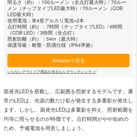
明るさ（約）：150ルーメン（全点灯最大時）/ 70ルー
メン（チップタイプLED最大時）/ 70ルーメン（COB
LED最大時）
使用電池：単4形アルカリ電池×2本
点灯時間（約）：7時間（チップタイプLED）/ 6時間
（COB LED）/ 3時間（全点灯）
照射距離（約）：54m（最大時）
保護等級：耐塵・防滴仕様（IP64準拠）
Amazonで見る
いらないアウトドア用品を売るならマウンテンシティ!
面発光LEDを搭載し、広範囲を照射するモデルです。通
常のLEDは、光源の数だけ影が発生する多重影が発生し
ます。しかし、面発光LEDは多重影を抑え、照射範囲を
均等に照らせるのが特徴です。点灯時間がやや短めの
ため、予備電池を用意しましょう。