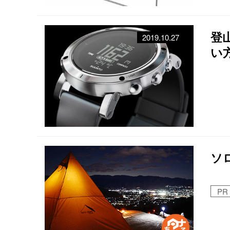
登
2019.10.27
い
ソ
PR