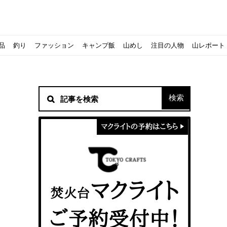
品
釣り
ファッション
キャンプ飯
山めし
注目の人物
山レポート
材！
シピをご紹介
スト』の作り方
方を覚えよう！
ソロクッカーでも作れるおすすめレシピをご紹介
ジェントスおすすめヘッドライトのご紹介
すべきなのか？
ーズ』の作り方
紹介
ンタン！
き？｜サロモンの定番シューズで解説&ご紹介
すめモデルを解説
めテント10選
う
メラ用を解説
ラ』の作り方
にも最高！ほかほか『シュウマイ』の作り方
意点について
 2020に参加してきました
初心者の失敗】
！
入】キャンプ用品の『ポイント買取』について
北鎌尾根」から槍ヶ岳へ！
ンニングシューズはどちらを選ぶべき？｜サロモンの定番シューズで解
ーズならスポルティバ！3つの理由とおすすめ7選
iさんに教わる！『食感と旨みのタマゴサンド』の作り方
シーズクイン』、人気の理由とおすすめウェアを紹介
シーズクイン』、人気の理由とおすすめウェアを紹介
に楽しむために必要な装備6選【初級〜中級者向け】
モス！用途別おすすめ水筒を紹介！便利アイテムも
ペックを比較！人数・用途別でおすすめを紹介
ajoの体験レポート】
ウルフスキンの魅力と用途別おすすめリュック9選
じなの？いまどきの海外キャンプ事情をご紹介Part.1〜ロサンゼルス
iさんに教わる！簡単『フルーツシロップ』の作り方
iさんに教わる！パン好き必見！モチモチ『ベーグル』の作り方
拝める！山梨県の九鬼山（くきやま）登山体験レポ
ない！売却する方法や条件、手続きの流れを確認
！レストハウス水郷で持ち込みBBQしてみた
ト地に行ってみた！
！〜フランス・ボーヌトレッキング編〜
マクライトの口コミ・評判は？人気焚き火台の魅力・気になるポ
【八ヶ岳最高峰へ】南八ヶ岳テント泊登山、赤岳〜横岳〜硫黄岳
カリマーのおすすめリュック容量別12選｜目的別の選び方も合わ
クライミングユーザー参加型の動画マップ「クライミングチャン
食うか食われるか、野生動物で一番怖いのは【17＃自分のキャン
【コスパ◎】キャンプデビューに最適！サウスフィールドのおす
【コスパ◎】キャンプデビューに最適！サウスフィールドのおす
トレラン初心者必見！日頃のトレーニングから中距離レースまで
【こずチャンネル】使わなくなったキャンプ道具の行方！【初心
クライミング道具はゼロポイントで揃えよう！種類別で人気アイ
アジングロッドおすすめ10選！基本タックルから選び方まで紹介
ティートンブロスのブランドに込められた想いとは！？おすすめ
パティシエキャンパーSakiさんに教わる！簡単『フルーツシロッ
パティシエキャンパーSakiさんに教わる！簡単アウトドアスイ
パティシエキャンパーSakiさんに教わる！ピリ辛が後引くうま
積雪期の谷川岳で今シーズン最後の雪山を堪能してきた
キャンプ場の宿泊や利用券をふるさと納税でゲット！おすすめの
一生物のアウトドアブーツならダナー！3つの理由とおすすめア
ピコグリル入荷してます！ @小倉店
ベランピングアイディア7選！家にいながらおしゃれキャンプ♪