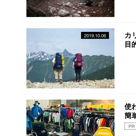
カ
2019.10.06
目
使
簡
PR