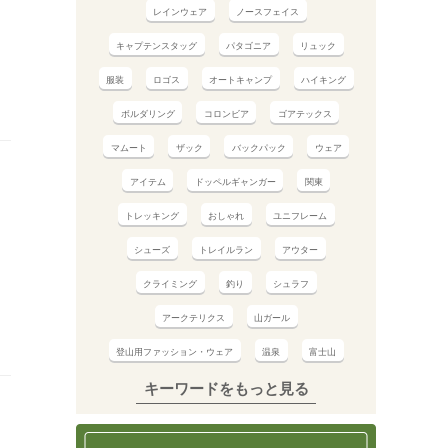
レインウェア
ノースフェイス
キャプテンスタッグ
パタゴニア
リュック
服装
ロゴス
オートキャンプ
ハイキング
ボルダリング
コロンビア
ゴアテックス
マムート
ザック
バックパック
ウェア
アイテム
ドッペルギャンガー
関東
トレッキング
おしゃれ
ユニフレーム
シューズ
トレイルラン
アウター
クライミング
釣り
シュラフ
アークテリクス
山ガール
登山用ファッション・ウェア
温泉
富士山
キーワードをもっと見る