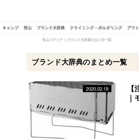
キャンプ
登山
ブランド大辞典
クライミング・ボルダリング
アウ
登山メディア
>
ブランド大辞典のまとめ一覧
ブランド大辞典のまとめ一覧
【
2020.02.19
【ソロキャンプの魅力を満喫】ソロテントの選び方やおす
ゴアテックスウエアの洗濯・保管やメンテナンス方法は？キ
【注目】モンベルがキャンプ用品に注力！｜モンベル春夏
人気の靴メーカー！スカルパの特集！選び方とおすすめシ
パティシエキャンパーSakiさんに教わる！『かんたん手作
登山歴3年目のテント泊装備・持ち物をご紹介します
【2021年最新！】9月Amazonのタイムセールをお得に攻
「オトナ女子の山登り」チャンネル、山下舞弓さんが動画
【高品質】この冬使いたいマーモットのフリース、ダウン
人気の靴メーカー！スカルパの特集！選び方とおすすめシ
源流テンカラ釣り たいしょーの想い出釣行記＃１山形の
ゴアテックスウエアの洗濯・保管やメンテナンス方法は？キ
源流テンカラ釣りのリアルがここにある！料理も魅力の「
【書籍発売！】ソロキャンプYouTuberタナの初のレシ
パティシエキャンパーSakiさんに教わる！簡単・美味し
北アルプスの最奥部、黒部・雲ノ平へ！
おでかけ情報サービス「aumo」が連携するメディア数が5
キャンプYouTuber尾上祐一郎が自信を持ってオススメ！
スノーピークの限定バーナー入荷しました
パタゴニアのウエアやビールが「地球を救う」その理由と
【ポップアップテントお
北アルプスの最奥部、黒
登山時計の代名詞スント
クライミング道具はゼロ
パティシエキャンパーS
【八ヶ岳最高峰へ】南八
ペトロマックスの焚き火
【山でも街でも】ジャッ
ビクトリノックスのマル
フォックスファイヤーのお
源流テンカラ釣りのリア
日本向けに作られた『ア
パティシエキャンパーS
【ソロキャンプや登山に
パティシエキャンパーS
有名なクラシックルート
使わない土地の負担が重
アトミックのスキー板は初
猫が支配している島？ 
押入れに眠っていません
｜