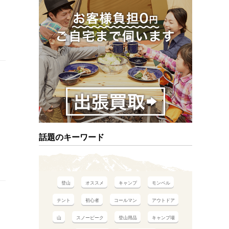
話題のキーワード
登山
オススメ
キャンプ
モンベル
テント
初心者
コールマン
アウトドア
山
スノーピーク
登山用品
キャンプ場