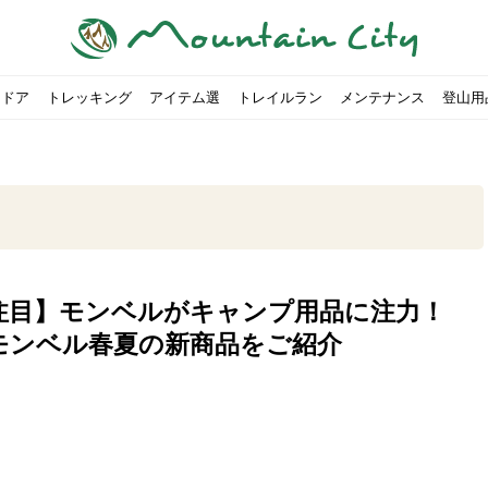
トドア
トレッキング
アイテム選
トレイルラン
メンテナンス
登山用
注目】モンベルがキャンプ用品に注力！
すめのテント7選をご紹介！
ャンプ女子Kajoが洗ってみた！
の新商品をご紹介
ューズをご紹介
りツナ』の作り方
略する方法
投稿を始めたワケとは？
！お得な入手方法も
ューズをご紹介
源流「最初の装備は重かった」
ャンプ女子Kajoが洗ってみた！
源流居酒屋よーこ」チャンネル徹底取材！
ピ本、鉄フライパン「ごちそうレシピ」
いなめらか『手作り豆腐』の作り方
00社を突破！
ソロキャンプに最適なテント5選
は
すすめ5選】選び方や注意点・お手入れ方法を解説
部・雲ノ平へ！
・コアの魅力と使い方｜人気おすすめモデル5選
ポイントで揃えよう！種類別で人気アイテムを紹介！
akiさんに教わる！『本格マルゲリータピザ』の作り方
ヶ岳テント泊登山、赤岳〜横岳〜硫黄岳の縦走コースをご紹介
台でおすすめなものはどれ？特徴も合わせて解説！
クウルフスキンの魅力と用途別おすすめリュック9選
チツールを用途別で紹介！人生の相棒を見つけよう！
すすめウェア8選！防虫, 防水, カメラ用を解説
ルがここにある！料理も魅力の「源流居酒屋よーこ」チャンネル徹底取
クシーズクイン』、人気の理由とおすすめウェアを紹介
akiさんに教わる！『濃厚蒸しショコラ』の作り方
】湯切り不要パスタの作り方！深型ソロクッカーでも作れるおすすめレ
akiさんに教わる！カリッ・ジュワ・トロ〜『ミルクティーフレンチトー
「北鎌尾根」から槍ヶ岳へ！
荷に！権利を放棄できる？
心者におすすめ！3つの理由, 選び方, おすすめモデル
福岡の猫島に行ってみた
か？アウトドア用品をマウンガで高価買取する方法
【最強の保冷剤5選】保冷剤の役割や選び方・効率的な冷やし
【ソロキャンプや登山に】湯切り不要パスタの作り方！深型
キャンプ・ハイキング用ヘッドライトを選ぶ4つのポイントと
【山岳四団体声明発表】なぜ今、登山やクライミングを自粛
パティシエキャンパーSakiさんに教わる！『モッツァレラチ
北八ヶ岳池めぐり山行コース解説。日帰り可能なプランをご
ふるさと納税で焚き火台が手に入る？初心者でも手続きはカ
防水？非防水？トレイルランニングシューズはどちらを選ぶべ
登山用リュックならグレゴリー！選ぶポイントと容量別おす
ヒルバーグのテントは用途に合わせてレーベルで選ぶ！おすす
【#STAY HOME】釣りに行けないから、家で魚を捌いてみよ
フォックスファイヤーのおすすめウェア8選！防虫, 防水, カ
【#STAY HOME】お家でアウトドア気分〜ホットサンド編〜
パティシエキャンパーSakiさんに教わる！『濃厚蒸しショコ
パティシエキャンパーSakiさんに教わる！おかずにも酒の肴
登山女子Kajoの自粛明け登山企画vol.2〜初秋の黒岳編〜
山を買ってレジャーを楽しみたい！山の値段相場や売買の注
【お手頃キャンピングカー紹介】Japan CampingCar Show
【こずチャンネル】使わなくなったキャンプ道具の行方！【
2018年夏｜マウンテンシティインスタフォトコンテスト開催
【お得にキャンプ用品を購
有名なクラシックルート「
防水？非防水？トレイルラ
初めてのボルダリングシュ
パティシエキャンパーSak
日本向けに作られた『アク
日本向けに作られた『アク
トレイルランニングを安全
アウトドアの水筒ならサー
DDタープ全17モデルのス
初めてのウキフカセ釣り【K
【山でも街でも】ジャック
海外のキャンプってどんな感
パティシエキャンパーSak
パティシエキャンパーSak
山頂まで2時間で富士山を
農地の売買は簡単にはでき
【体験談】上野から1時間半
伊王島にある高規格リゾー
キャンプ女子Kajoが行く
モンベル春夏の新商品をご紹介