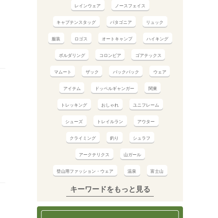
レインウェア
ノースフェイス
キャプテンスタッグ
パタゴニア
リュック
服装
ロゴス
オートキャンプ
ハイキング
ボルダリング
コロンビア
ゴアテックス
マムート
ザック
バックパック
ウェア
アイテム
ドッペルギャンガー
関東
トレッキング
おしゃれ
ユニフレーム
シューズ
トレイルラン
アウター
クライミング
釣り
シュラフ
アークテリクス
山ガール
登山用ファッション・ウェア
温泉
富士山
キーワードをもっと見る