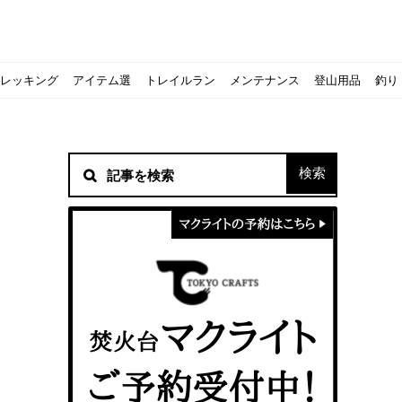
レッキング
アイテム選
トレイルラン
メンテナンス
登山用品
釣り
材！
シピをご紹介
スト』の作り方
意点について
 2020に参加してきました
初心者の失敗】
！
方を覚えよう！
ソロクッカーでも作れるおすすめレシピをご紹介
ジェントスおすすめヘッドライトのご紹介
すべきなのか？
ーズ』の作り方
紹介
ンタン！
き？｜サロモンの定番シューズで解説&ご紹介
すめモデルを解説
めテント10選
う
メラ用を解説
ラ』の作り方
にも最高！ほかほか『シュウマイ』の作り方
拝める！山梨県の九鬼山（くきやま）登山体験レポ
ない！売却する方法や条件、手続きの流れを確認
！レストハウス水郷で持ち込みBBQしてみた
ト地に行ってみた！
！〜フランス・ボーヌトレッキング編〜
入】キャンプ用品の『ポイント買取』について
北鎌尾根」から槍ヶ岳へ！
ンニングシューズはどちらを選ぶべき？｜サロモンの定番シューズで解
ーズならスポルティバ！3つの理由とおすすめ7選
iさんに教わる！『食感と旨みのタマゴサンド』の作り方
シーズクイン』、人気の理由とおすすめウェアを紹介
シーズクイン』、人気の理由とおすすめウェアを紹介
に楽しむために必要な装備6選【初級〜中級者向け】
モス！用途別おすすめ水筒を紹介！便利アイテムも
ペックを比較！人数・用途別でおすすめを紹介
ajoの体験レポート】
ウルフスキンの魅力と用途別おすすめリュック9選
じなの？いまどきの海外キャンプ事情をご紹介Part.1〜ロサンゼルス
iさんに教わる！簡単『フルーツシロップ』の作り方
iさんに教わる！パン好き必見！モチモチ『ベーグル』の作り方
積雪期の谷川岳で今シーズン最後の雪山を堪能してきた
キャンプ場の宿泊や利用券をふるさと納税でゲット！おすすめの
一生物のアウトドアブーツならダナー！3つの理由とおすすめア
ピコグリル入荷してます！ @小倉店
ベランピングアイディア7選！家にいながらおしゃれキャンプ♪
マクライトの口コミ・評判は？人気焚き火台の魅力・気になるポ
【八ヶ岳最高峰へ】南八ヶ岳テント泊登山、赤岳〜横岳〜硫黄岳
カリマーのおすすめリュック容量別12選｜目的別の選び方も合わ
クライミングユーザー参加型の動画マップ「クライミングチャン
食うか食われるか、野生動物で一番怖いのは【17＃自分のキャン
【コスパ◎】キャンプデビューに最適！サウスフィールドのおす
【コスパ◎】キャンプデビューに最適！サウスフィールドのおす
トレラン初心者必見！日頃のトレーニングから中距離レースまで
【こずチャンネル】使わなくなったキャンプ道具の行方！【初心
クライミング道具はゼロポイントで揃えよう！種類別で人気アイ
アジングロッドおすすめ10選！基本タックルから選び方まで紹介
ティートンブロスのブランドに込められた想いとは！？おすすめ
パティシエキャンパーSakiさんに教わる！簡単『フルーツシロッ
パティシエキャンパーSakiさんに教わる！簡単アウトドアスイ
パティシエキャンパーSakiさんに教わる！ピリ辛が後引くうま