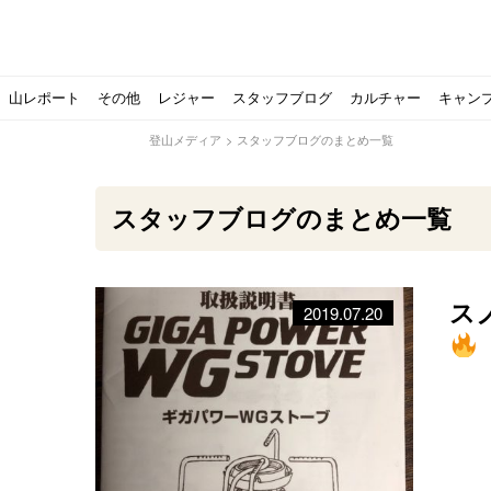
山レポート
その他
レジャー
スタッフブログ
カルチャー
キャン
登山メディア
>
スタッフブログのまとめ一覧
スタッフブログのまとめ一覧
ス
2019.07.20
北アルプスの最奥部、黒部・雲ノ平へ！
おでかけ情報サービス「aumo」が連携するメディア数が5
キャンプYouTuber尾上祐一郎が自信を持ってオススメ！
スノーピークの限定バーナー入荷しました
パタゴニアのウエアやビールが「地球を救う」その理由と
【ソロキャンプの魅力を満喫】ソロテントの選び方やおす
ゴアテックスウエアの洗濯・保管やメンテナンス方法は？キ
【注目】モンベルがキャンプ用品に注力！｜モンベル春夏
人気の靴メーカー！スカルパの特集！選び方とおすすめシ
パティシエキャンパーSakiさんに教わる！『かんたん手作
登山歴3年目のテント泊装備・持ち物をご紹介します
【2021年最新！】9月Amazonのタイムセールをお得に攻
「オトナ女子の山登り」チャンネル、山下舞弓さんが動画
【高品質】この冬使いたいマーモットのフリース、ダウン
人気の靴メーカー！スカルパの特集！選び方とおすすめシ
源流テンカラ釣り たいしょーの想い出釣行記＃１山形の
ゴアテックスウエアの洗濯・保管やメンテナンス方法は？キ
源流テンカラ釣りのリアルがここにある！料理も魅力の「
【書籍発売！】ソロキャンプYouTuberタナの初のレシ
パティシエキャンパーSakiさんに教わる！簡単・美味し
有名なクラシックルート
使わない土地の負担が重
アトミックのスキー板は初
猫が支配している島？ 
押入れに眠っていません
【ポップアップテントお
北アルプスの最奥部、黒
登山時計の代名詞スント
クライミング道具はゼロ
パティシエキャンパーS
【八ヶ岳最高峰へ】南八
ペトロマックスの焚き火
【山でも街でも】ジャッ
ビクトリノックスのマル
フォックスファイヤーのお
源流テンカラ釣りのリア
日本向けに作られた『ア
パティシエキャンパーS
【ソロキャンプや登山に
パティシエキャンパーS