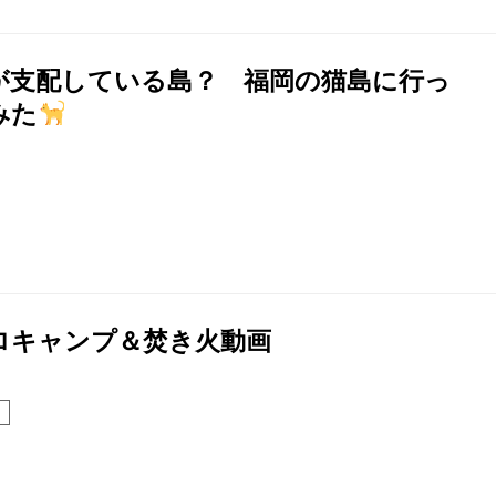
が支配している島？ 福岡の猫島に行っ
みた
ロキャンプ＆焚き火動画