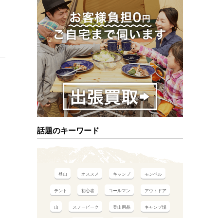
話題のキーワード
登山
オススメ
キャンプ
モンベル
テント
初心者
コールマン
アウトドア
山
スノーピーク
登山用品
キャンプ場