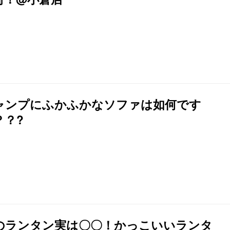
ャンプにふかふかなソファは如何です
？？?
のランタン実は〇〇！かっこいいランタ