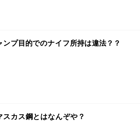
ャンプ目的でのナイフ所持は違法？？
マスカス鋼とはなんぞや？