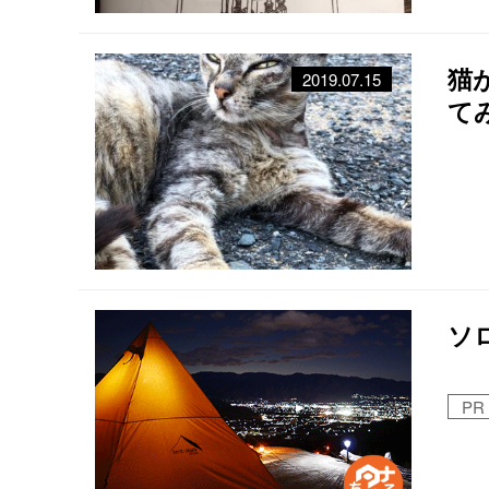
猫
2019.07.15
て
ソ
PR