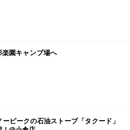
杉楽園キャンプ場へ
ノーピークの石油ストーブ「タクード」
荷！@小倉店