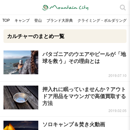
TOP
キャンプ
登山
ブランド大辞典
クライミング・ボルダリング
カルチャーのまとめ一覧
パタゴニアのウエアやビールが「地
球を救う」その理由とは
2019.07.10
押入れに眠っていませんか？アウト
ドア用品をマウンガで高価買取する
方法
2019.02.05
ソロキャンプ＆焚き火動画