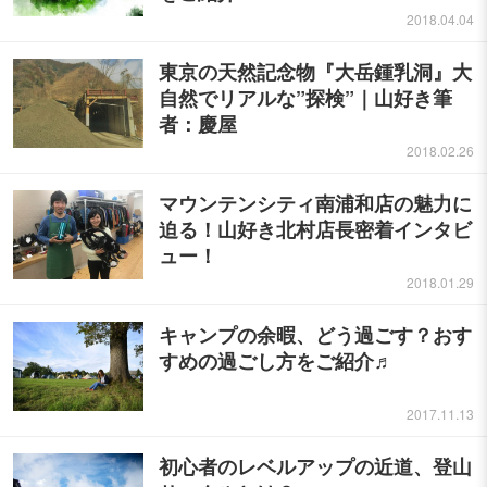
2018.04.04
東京の天然記念物『大岳鍾乳洞』大
自然でリアルな”探検”｜山好き筆
者：慶屋
2018.02.26
マウンテンシティ南浦和店の魅力に
迫る！山好き北村店長密着インタビ
ュー！
2018.01.29
キャンプの余暇、どう過ごす？おす
すめの過ごし方をご紹介♬
2017.11.13
初心者のレベルアップの近道、登山