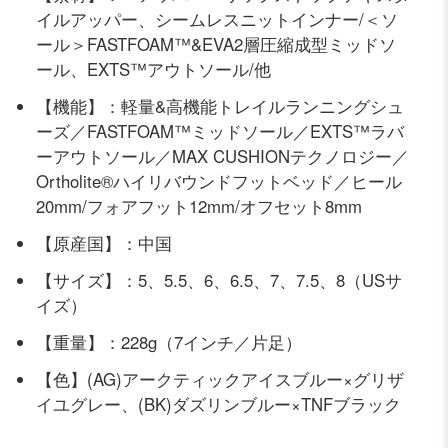
イルアッパー、シームレスニットインナー/＜ソ
ール＞FASTFOAM™&EVA2層圧縮成型ミッドソ
ール、EXTS™アウトソール/他
【機能】：軽量&高機能トレイルランニングシュ
ーズ／FASTFOAM™ミッドソール／EXTS™ラバ
ーアウトソール／MAX CUSHIONテクノロジー／
Ortholite®ハイリバウンドフットベッド／ヒール
20mm/フォアフット12mm/オフセット8mm
【原産国】：中国
【サイズ】：5、5.5、6、6.5、7、7.5、8（USサ
イズ）
【重量】：228g（7インチ／片足）
【色】(AG)アークティックアイスブルー×グリザ
イユグレー、(BK)ダズリンブルー×TNFブラック