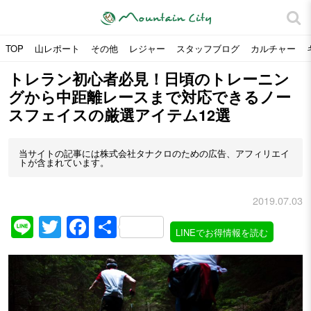
TOP
山レポート
その他
レジャー
スタッフブログ
カルチャー
トレラン初心者必見！日頃のトレーニン
グから中距離レースまで対応できるノー
スフェイスの厳選アイテム12選
当サイトの記事には株式会社タナクロのための広告、アフィリエイ
トが含まれています。
2019.07.03
Line
Twitter
Facebook
共
LINEでお得情報を読む
有