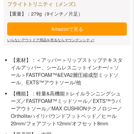
フライトトリニティ（メンズ）
【重量】：279g（9インチ／片足）
Amazonで見る
いらないアウトドア用品を売るならマウンテンシティ!
【素材】：＜アッパー＞リップストップテキスタ
イルアッパー、シームレスニットインナー/＜ソ
ール＞FASTFOAM™&EVA2層圧縮成型ミッドソ
ール、EXTS™アウトソール/他
【機能】：軽量&高機能トレイルランニングシュ
ーズ／FASTFOAM™ミッドソール／EXTS™ラバ
ーアウトソール／MAX CUSHIONテクノロジー／
Ortholiteハイリバウンドフットベッド／ヒール
20mm/フォアフット12mm/オフセット8mm