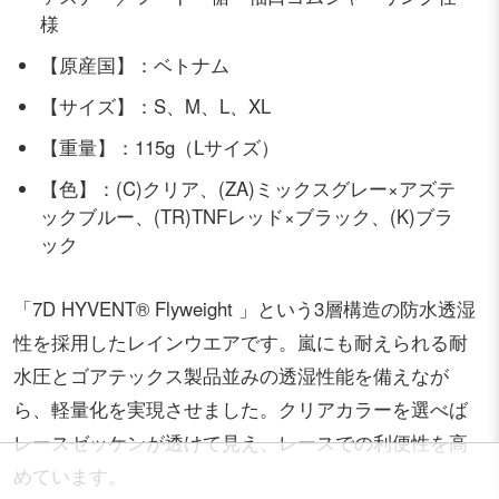
様
【原産国】：ベトナム
【サイズ】：S、M、L、XL
【重量】：115g（Lサイズ）
【色】：(C)クリア、(ZA)ミックスグレー×アズテ
ックブルー、(TR)TNFレッド×ブラック、(K)ブラ
ック
「7D HYVENT® Flyweight 」という3層構造の防水透湿
性を採用したレインウエアです。嵐にも耐えられる耐
水圧とゴアテックス製品並みの透湿性能を備えなが
ら、軽量化を実現させました。クリアカラーを選べば
レースゼッケンが透けて見え、レースでの利便性を高
めています。