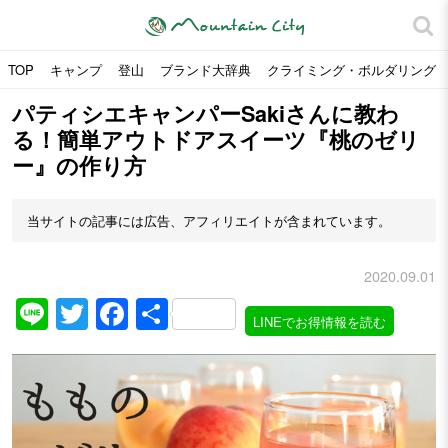
TOP
キャンプ
登山
ブランド大辞典
クライミング・ボルダリング
パティシエキャンパーSakiさんに教わ
る！簡単アウトドアスイーツ『桃のゼリ
ー』の作り方
当サイトの記事には広告、アフィリエイトが含まれています。
2020.09.01
Line
Twitter
Facebook
共
LINEでお得情報を読む
有