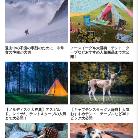
登山中の不測の事態のために、非常
ノースイーグル大辞典｜テント、タ
食の準備が大切
ープなどおすすめ人気商品まで大公
開！
【ノルディスク大辞典】アスガル
【キャプテンスタッグ大辞典】人気
ド、レイサ6、テント＆タープの人気
おすすめテント、テーブルなど30ト
まで大公開！
ピック大公開