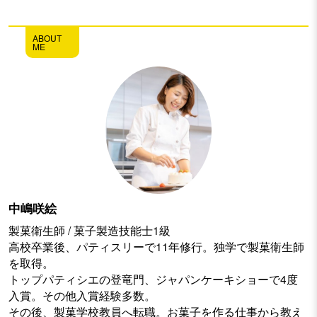
ABOUT
ME
中嶋咲絵
製菓衛生師 / 菓子製造技能士1級
高校卒業後、パティスリーで11年修行。独学で製菓衛生師
を取得。
トップパティシエの登竜門、ジャパンケーキショーで4度
入賞。その他入賞経験多数。
その後、製菓学校教員へ転職。お菓子を作る仕事から教え