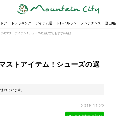
トドア
トレッキング
アイテム選
トレイルラン
メンテナンス
登山用
ングのマストアイテム！シューズの選び方とおすすめ紹介
マストアイテム！シューズの選
すめのテント7選をご紹介！
ャンプ女子Kajoが洗ってみた！
の新商品をご紹介
ューズをご紹介
りツナ』の作り方
略する方法
投稿を始めたワケとは？
！お得な入手方法も
ューズをご紹介
源流「最初の装備は重かった」
ャンプ女子Kajoが洗ってみた！
源流居酒屋よーこ」チャンネル徹底取材！
ピ本、鉄フライパン「ごちそうレシピ」
いなめらか『手作り豆腐』の作り方
00社を突破！
ソロキャンプに最適なテント5選
は
すすめ5選】選び方や注意点・お手入れ方法を解説
部・雲ノ平へ！
・コアの魅力と使い方｜人気おすすめモデル5選
ポイントで揃えよう！種類別で人気アイテムを紹介！
akiさんに教わる！『本格マルゲリータピザ』の作り方
ヶ岳テント泊登山、赤岳〜横岳〜硫黄岳の縦走コースをご紹介
台でおすすめなものはどれ？特徴も合わせて解説！
クウルフスキンの魅力と用途別おすすめリュック9選
チツールを用途別で紹介！人生の相棒を見つけよう！
すすめウェア8選！防虫, 防水, カメラ用を解説
ルがここにある！料理も魅力の「源流居酒屋よーこ」チャンネル徹底取
クシーズクイン』、人気の理由とおすすめウェアを紹介
akiさんに教わる！『濃厚蒸しショコラ』の作り方
】湯切り不要パスタの作り方！深型ソロクッカーでも作れるおすすめレ
akiさんに教わる！カリッ・ジュワ・トロ〜『ミルクティーフレンチトー
「北鎌尾根」から槍ヶ岳へ！
荷に！権利を放棄できる？
心者におすすめ！3つの理由, 選び方, おすすめモデル
福岡の猫島に行ってみた
か？アウトドア用品をマウンガで高価買取する方法
【最強の保冷剤5選】保冷剤の役割や選び方・効率的な冷やし
【ソロキャンプや登山に】湯切り不要パスタの作り方！深型
キャンプ・ハイキング用ヘッドライトを選ぶ4つのポイントと
【山岳四団体声明発表】なぜ今、登山やクライミングを自粛
パティシエキャンパーSakiさんに教わる！『モッツァレラチ
北八ヶ岳池めぐり山行コース解説。日帰り可能なプランをご
ふるさと納税で焚き火台が手に入る？初心者でも手続きはカ
防水？非防水？トレイルランニングシューズはどちらを選ぶべ
登山用リュックならグレゴリー！選ぶポイントと容量別おす
ヒルバーグのテントは用途に合わせてレーベルで選ぶ！おすす
【#STAY HOME】釣りに行けないから、家で魚を捌いてみよ
フォックスファイヤーのおすすめウェア8選！防虫, 防水, カ
【#STAY HOME】お家でアウトドア気分〜ホットサンド編〜
パティシエキャンパーSakiさんに教わる！『濃厚蒸しショコ
パティシエキャンパーSakiさんに教わる！おかずにも酒の肴
登山女子Kajoの自粛明け登山企画vol.2〜初秋の黒岳編〜
山を買ってレジャーを楽しみたい！山の値段相場や売買の注
【お手頃キャンピングカー紹介】Japan CampingCar Show
【こずチャンネル】使わなくなったキャンプ道具の行方！【
2018年夏｜マウンテンシティインスタフォトコンテスト開催
【お得にキャンプ用品を購
有名なクラシックルート「
防水？非防水？トレイルラ
初めてのボルダリングシュ
パティシエキャンパーSak
日本向けに作られた『アク
日本向けに作られた『アク
トレイルランニングを安全
アウトドアの水筒ならサー
DDタープ全17モデルのス
初めてのウキフカセ釣り【K
【山でも街でも】ジャック
海外のキャンプってどんな感
パティシエキャンパーSak
パティシエキャンパーSak
山頂まで2時間で富士山を
農地の売買は簡単にはでき
【体験談】上野から1時間半
伊王島にある高規格リゾー
キャンプ女子Kajoが行く
含まれています。
2016.11.22
LINEでお得情報を読む