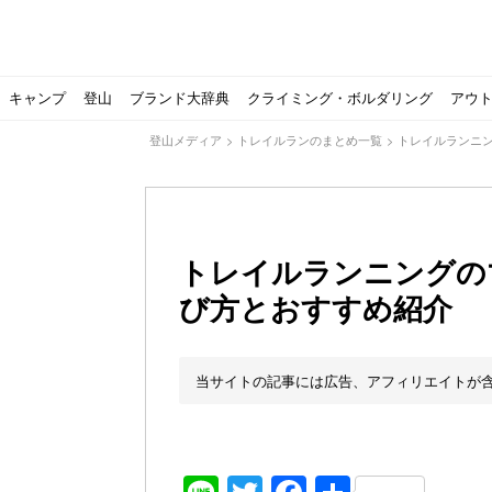
キャンプ
登山
ブランド大辞典
クライミング・ボルダリング
アウ
登山メディア
>
トレイルランのまとめ一覧
>
トレイルランニ
トレイルランニングの
び方とおすすめ紹介
【ソロキャンプの魅力を満喫】ソロテントの選び方やおす
ゴアテックスウエアの洗濯・保管やメンテナンス方法は？キ
【注目】モンベルがキャンプ用品に注力！｜モンベル春夏
人気の靴メーカー！スカルパの特集！選び方とおすすめシ
パティシエキャンパーSakiさんに教わる！『かんたん手作
登山歴3年目のテント泊装備・持ち物をご紹介します
【2021年最新！】9月Amazonのタイムセールをお得に攻
「オトナ女子の山登り」チャンネル、山下舞弓さんが動画
【高品質】この冬使いたいマーモットのフリース、ダウン
人気の靴メーカー！スカルパの特集！選び方とおすすめシ
源流テンカラ釣り たいしょーの想い出釣行記＃１山形の
ゴアテックスウエアの洗濯・保管やメンテナンス方法は？キ
源流テンカラ釣りのリアルがここにある！料理も魅力の「
【書籍発売！】ソロキャンプYouTuberタナの初のレシ
パティシエキャンパーSakiさんに教わる！簡単・美味し
北アルプスの最奥部、黒部・雲ノ平へ！
おでかけ情報サービス「aumo」が連携するメディア数が5
キャンプYouTuber尾上祐一郎が自信を持ってオススメ！
スノーピークの限定バーナー入荷しました
パタゴニアのウエアやビールが「地球を救う」その理由と
【ポップアップテントお
北アルプスの最奥部、黒
登山時計の代名詞スント
クライミング道具はゼロ
パティシエキャンパーS
【八ヶ岳最高峰へ】南八
ペトロマックスの焚き火
【山でも街でも】ジャッ
ビクトリノックスのマル
フォックスファイヤーのお
源流テンカラ釣りのリア
日本向けに作られた『ア
パティシエキャンパーS
【ソロキャンプや登山に
パティシエキャンパーS
有名なクラシックルート
使わない土地の負担が重
アトミックのスキー板は初
猫が支配している島？ 
押入れに眠っていません
当サイトの記事には広告、アフィリエイトが