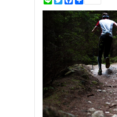
Line
Twitter
Facebook
共
有