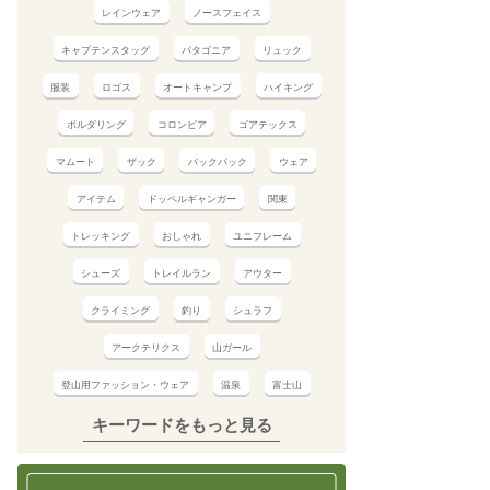
レインウェア
ノースフェイス
キャプテンスタッグ
パタゴニア
リュック
服装
ロゴス
オートキャンプ
ハイキング
ボルダリング
コロンビア
ゴアテックス
マムート
ザック
バックパック
ウェア
アイテム
ドッペルギャンガー
関東
トレッキング
おしゃれ
ユニフレーム
シューズ
トレイルラン
アウター
クライミング
釣り
シュラフ
アークテリクス
山ガール
登山用ファッション・ウェア
温泉
富士山
キーワードをもっと見る