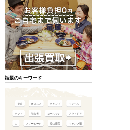
話題のキーワード
登山
オススメ
キャンプ
モンベル
テント
初心者
コールマン
アウトドア
山
スノーピーク
登山用品
キャンプ場