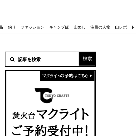
品
釣り
ファッション
キャンプ飯
山めし
注目の人物
山レポート
材！
シピをご紹介
スト』の作り方
方を覚えよう！
ソロクッカーでも作れるおすすめレシピをご紹介
ジェントスおすすめヘッドライトのご紹介
すべきなのか？
ーズ』の作り方
紹介
ンタン！
き？｜サロモンの定番シューズで解説&ご紹介
すめモデルを解説
めテント10選
う
メラ用を解説
ラ』の作り方
にも最高！ほかほか『シュウマイ』の作り方
意点について
 2020に参加してきました
初心者の失敗】
！
入】キャンプ用品の『ポイント買取』について
北鎌尾根」から槍ヶ岳へ！
ンニングシューズはどちらを選ぶべき？｜サロモンの定番シューズで解
ーズならスポルティバ！3つの理由とおすすめ7選
iさんに教わる！『食感と旨みのタマゴサンド』の作り方
シーズクイン』、人気の理由とおすすめウェアを紹介
シーズクイン』、人気の理由とおすすめウェアを紹介
に楽しむために必要な装備6選【初級〜中級者向け】
モス！用途別おすすめ水筒を紹介！便利アイテムも
ペックを比較！人数・用途別でおすすめを紹介
ajoの体験レポート】
ウルフスキンの魅力と用途別おすすめリュック9選
じなの？いまどきの海外キャンプ事情をご紹介Part.1〜ロサンゼルス
iさんに教わる！簡単『フルーツシロップ』の作り方
iさんに教わる！パン好き必見！モチモチ『ベーグル』の作り方
拝める！山梨県の九鬼山（くきやま）登山体験レポ
ない！売却する方法や条件、手続きの流れを確認
！レストハウス水郷で持ち込みBBQしてみた
ト地に行ってみた！
！〜フランス・ボーヌトレッキング編〜
マクライトの口コミ・評判は？人気焚き火台の魅力・気になるポ
【八ヶ岳最高峰へ】南八ヶ岳テント泊登山、赤岳〜横岳〜硫黄岳
カリマーのおすすめリュック容量別12選｜目的別の選び方も合わ
クライミングユーザー参加型の動画マップ「クライミングチャン
食うか食われるか、野生動物で一番怖いのは【17＃自分のキャン
【コスパ◎】キャンプデビューに最適！サウスフィールドのおす
【コスパ◎】キャンプデビューに最適！サウスフィールドのおす
トレラン初心者必見！日頃のトレーニングから中距離レースまで
【こずチャンネル】使わなくなったキャンプ道具の行方！【初心
クライミング道具はゼロポイントで揃えよう！種類別で人気アイ
アジングロッドおすすめ10選！基本タックルから選び方まで紹介
ティートンブロスのブランドに込められた想いとは！？おすすめ
パティシエキャンパーSakiさんに教わる！簡単『フルーツシロッ
パティシエキャンパーSakiさんに教わる！簡単アウトドアスイ
パティシエキャンパーSakiさんに教わる！ピリ辛が後引くうま
積雪期の谷川岳で今シーズン最後の雪山を堪能してきた
キャンプ場の宿泊や利用券をふるさと納税でゲット！おすすめの
一生物のアウトドアブーツならダナー！3つの理由とおすすめア
ピコグリル入荷してます！ @小倉店
ベランピングアイディア7選！家にいながらおしゃれキャンプ♪