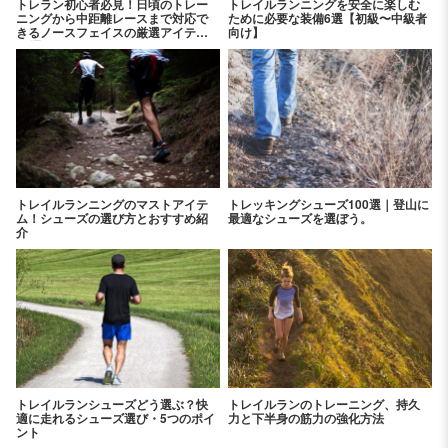
トレラン初心者必見！日頃のトレー
トレイルランニングを安全に楽しむ
ニングから中距離レースまで対応で
ために必要な装備6選【初級〜中級者
きるノースフェイスの厳選アイテム
向け】
12選
トレイルランニングのマストアイテ
トレッキングシューズ100選｜登山に
ム！シューズの選び方とおすすめ紹
最適なシューズを選ぼう。
介
トレイルランシューズどう選ぶ？快
トレイルランのトレーニング、持久
適に走れるシューズ選び・5つのポイ
力と下半身の筋力の強化方法
ント