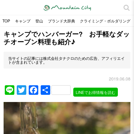
TOP
キャンプ
登山
ブランド大辞典
クライミング・ボルダリング
キャンプでハンバーガー? お手軽なダッ
チオーブン料理も紹介♪
当サイトの記事には株式会社タナクロのための広告、アフィリエイ
トが含まれています。
2019.06.08
Line
Twitter
Facebook
共
LINEでお得情報を読む
有