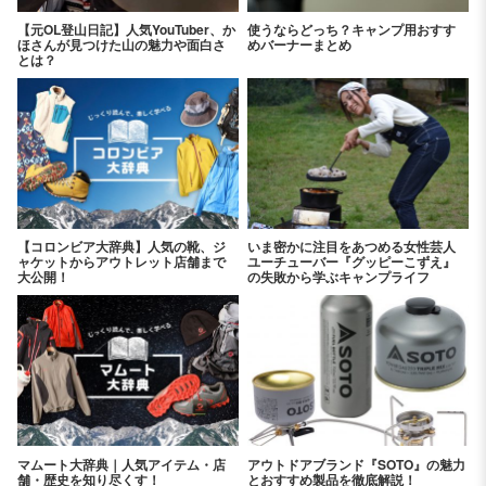
【元OL登山日記】人気YouTuber、か
使うならどっち？キャンプ用おすす
ほさんが見つけた山の魅力や面白さ
めバーナーまとめ
とは？
【コロンビア大辞典】人気の靴、ジ
いま密かに注目をあつめる女性芸人
ャケットからアウトレット店舗まで
ユーチューバー『グッピーこずえ』
大公開！
の失敗から学ぶキャンプライフ
マムート大辞典｜人気アイテム・店
アウトドアブランド『SOTO』の魅力
舗・歴史を知り尽くす！
とおすすめ製品を徹底解説！