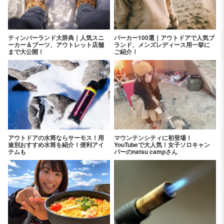
ティンバーランド大辞典｜人気スニ
パーカー100選｜アウトドアで人気ブ
ーカー＆ブーツ、アウトレット店舗
ランド、メンズレディース用一挙に
まで大公開！
ご紹介！
アウトドアの水筒ならサーモス！用
マウンテンシティに初登場！
途別おすすめ水筒を紹介！便利アイ
YouTubeで大人気！女子ソロキャン
テムも
パーのnatsu campさん