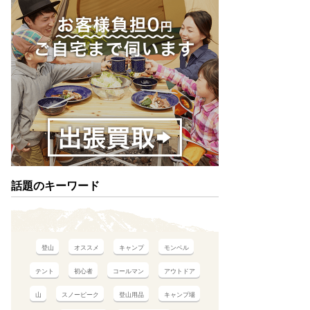
話題のキーワード
登山
オススメ
キャンプ
モンベル
テント
初心者
コールマン
アウトドア
山
スノーピーク
登山用品
キャンプ場