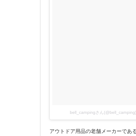
bell_campingさん(@bell_cam
アウトドア用品の老舗メーカーであ