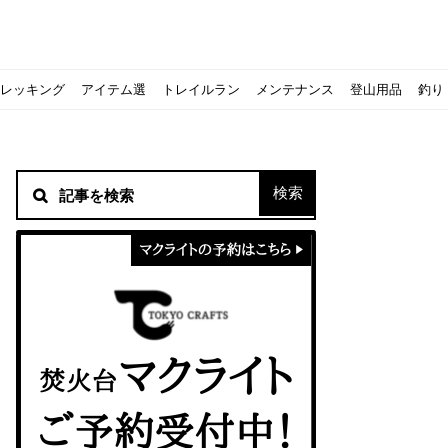
レッキング
アイテム選
トレイルラン
メンテナンス
登山用品
釣り
材！
シピをご紹介
スト』の作り方
意点について
 2020に参加してきました
初心者の失敗】
！
方を覚えよう！
ソロクッカーでも作れるおすすめレシピをご紹介
ジェントスおすすめヘッドライトのご紹介
すべきなのか？
ーズ』の作り方
紹介
ンタン！
き？｜サロモンの定番シューズで解説&ご紹介
すめモデルを解説
めテント10選
う
メラ用を解説
ラ』の作り方
にも最高！ほかほか『シュウマイ』の作り方
拝める！山梨県の九鬼山（くきやま）登山体験レポ
ない！売却する方法や条件、手続きの流れを確認
！レストハウス水郷で持ち込みBBQしてみた
ト地に行ってみた！
！〜フランス・ボーヌトレッキング編〜
入】キャンプ用品の『ポイント買取』について
北鎌尾根」から槍ヶ岳へ！
ンニングシューズはどちらを選ぶべき？｜サロモンの定番シューズで解
ーズならスポルティバ！3つの理由とおすすめ7選
iさんに教わる！『食感と旨みのタマゴサンド』の作り方
シーズクイン』、人気の理由とおすすめウェアを紹介
シーズクイン』、人気の理由とおすすめウェアを紹介
に楽しむために必要な装備6選【初級〜中級者向け】
モス！用途別おすすめ水筒を紹介！便利アイテムも
ペックを比較！人数・用途別でおすすめを紹介
ajoの体験レポート】
ウルフスキンの魅力と用途別おすすめリュック9選
じなの？いまどきの海外キャンプ事情をご紹介Part.1〜ロサンゼルス
iさんに教わる！簡単『フルーツシロップ』の作り方
iさんに教わる！パン好き必見！モチモチ『ベーグル』の作り方
積雪期の谷川岳で今シーズン最後の雪山を堪能してきた
キャンプ場の宿泊や利用券をふるさと納税でゲット！おすすめの
一生物のアウトドアブーツならダナー！3つの理由とおすすめア
ピコグリル入荷してます！ @小倉店
ベランピングアイディア7選！家にいながらおしゃれキャンプ♪
マクライトの口コミ・評判は？人気焚き火台の魅力・気になるポ
【八ヶ岳最高峰へ】南八ヶ岳テント泊登山、赤岳〜横岳〜硫黄岳
カリマーのおすすめリュック容量別12選｜目的別の選び方も合わ
クライミングユーザー参加型の動画マップ「クライミングチャン
食うか食われるか、野生動物で一番怖いのは【17＃自分のキャン
【コスパ◎】キャンプデビューに最適！サウスフィールドのおす
【コスパ◎】キャンプデビューに最適！サウスフィールドのおす
トレラン初心者必見！日頃のトレーニングから中距離レースまで
【こずチャンネル】使わなくなったキャンプ道具の行方！【初心
クライミング道具はゼロポイントで揃えよう！種類別で人気アイ
アジングロッドおすすめ10選！基本タックルから選び方まで紹介
ティートンブロスのブランドに込められた想いとは！？おすすめ
パティシエキャンパーSakiさんに教わる！簡単『フルーツシロッ
パティシエキャンパーSakiさんに教わる！簡単アウトドアスイ
パティシエキャンパーSakiさんに教わる！ピリ辛が後引くうま