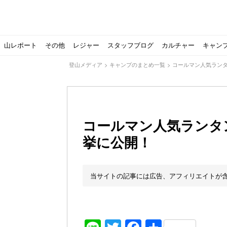
山レポート
その他
レジャー
スタッフブログ
カルチャー
キャン
登山メディア
>
キャンプのまとめ一覧
>
コールマン人気ランタ
コールマン人気ランタ
挙に公開！
北アルプスの最奥部、黒部・雲ノ平へ！
おでかけ情報サービス「aumo」が連携するメディア数が5
キャンプYouTuber尾上祐一郎が自信を持ってオススメ！
スノーピークの限定バーナー入荷しました
パタゴニアのウエアやビールが「地球を救う」その理由と
【ソロキャンプの魅力を満喫】ソロテントの選び方やおす
ゴアテックスウエアの洗濯・保管やメンテナンス方法は？キ
【注目】モンベルがキャンプ用品に注力！｜モンベル春夏
人気の靴メーカー！スカルパの特集！選び方とおすすめシ
パティシエキャンパーSakiさんに教わる！『かんたん手作
登山歴3年目のテント泊装備・持ち物をご紹介します
【2021年最新！】9月Amazonのタイムセールをお得に攻
「オトナ女子の山登り」チャンネル、山下舞弓さんが動画
【高品質】この冬使いたいマーモットのフリース、ダウン
人気の靴メーカー！スカルパの特集！選び方とおすすめシ
源流テンカラ釣り たいしょーの想い出釣行記＃１山形の
ゴアテックスウエアの洗濯・保管やメンテナンス方法は？キ
源流テンカラ釣りのリアルがここにある！料理も魅力の「
【書籍発売！】ソロキャンプYouTuberタナの初のレシ
パティシエキャンパーSakiさんに教わる！簡単・美味し
有名なクラシックルート
使わない土地の負担が重
アトミックのスキー板は初
猫が支配している島？ 
押入れに眠っていません
【ポップアップテントお
北アルプスの最奥部、黒
登山時計の代名詞スント
クライミング道具はゼロ
パティシエキャンパーS
【八ヶ岳最高峰へ】南八
ペトロマックスの焚き火
【山でも街でも】ジャッ
ビクトリノックスのマル
フォックスファイヤーのお
源流テンカラ釣りのリア
日本向けに作られた『ア
パティシエキャンパーS
【ソロキャンプや登山に
パティシエキャンパーS
当サイトの記事には広告、アフィリエイトが