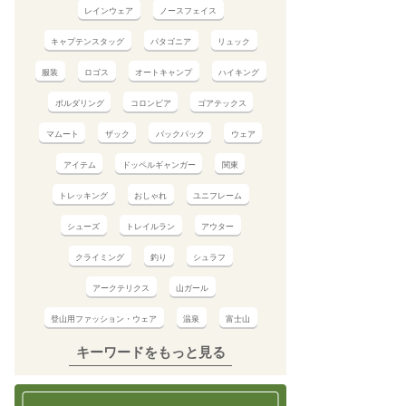
レインウェア
ノースフェイス
キャプテンスタッグ
パタゴニア
リュック
服装
ロゴス
オートキャンプ
ハイキング
ボルダリング
コロンビア
ゴアテックス
マムート
ザック
バックパック
ウェア
アイテム
ドッペルギャンガー
関東
トレッキング
おしゃれ
ユニフレーム
シューズ
トレイルラン
アウター
クライミング
釣り
シュラフ
アークテリクス
山ガール
登山用ファッション・ウェア
温泉
富士山
キーワードをもっと見る