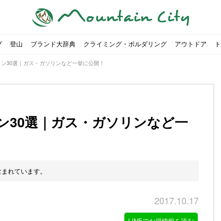
プ
登山
ブランド大辞典
クライミング・ボルダリング
アウトドア
ト
ン30選｜ガス・ガソリンなど一挙に公開！
ン30選｜ガス・ガソリンなど一
00社を突破！
ソロキャンプに最適なテント5選
は
すめのテント7選をご紹介！
ャンプ女子Kajoが洗ってみた！
の新商品をご紹介
ューズをご紹介
りツナ』の作り方
略する方法
投稿を始めたワケとは？
！お得な入手方法も
ューズをご紹介
源流「最初の装備は重かった」
ャンプ女子Kajoが洗ってみた！
源流居酒屋よーこ」チャンネル徹底取材！
ピ本、鉄フライパン「ごちそうレシピ」
いなめらか『手作り豆腐』の作り方
「北鎌尾根」から槍ヶ岳へ！
荷に！権利を放棄できる？
心者におすすめ！3つの理由, 選び方, おすすめモデル
福岡の猫島に行ってみた
か？アウトドア用品をマウンガで高価買取する方法
すすめ5選】選び方や注意点・お手入れ方法を解説
部・雲ノ平へ！
・コアの魅力と使い方｜人気おすすめモデル5選
ポイントで揃えよう！種類別で人気アイテムを紹介！
akiさんに教わる！『本格マルゲリータピザ』の作り方
ヶ岳テント泊登山、赤岳〜横岳〜硫黄岳の縦走コースをご紹介
台でおすすめなものはどれ？特徴も合わせて解説！
クウルフスキンの魅力と用途別おすすめリュック9選
チツールを用途別で紹介！人生の相棒を見つけよう！
すすめウェア8選！防虫, 防水, カメラ用を解説
ルがここにある！料理も魅力の「源流居酒屋よーこ」チャンネル徹底取
クシーズクイン』、人気の理由とおすすめウェアを紹介
akiさんに教わる！『濃厚蒸しショコラ』の作り方
】湯切り不要パスタの作り方！深型ソロクッカーでも作れるおすすめレ
akiさんに教わる！カリッ・ジュワ・トロ〜『ミルクティーフレンチトー
登山女子Kajoの自粛明け登山企画vol.2〜初秋の黒岳編〜
山を買ってレジャーを楽しみたい！山の値段相場や売買の注
【お手頃キャンピングカー紹介】Japan CampingCar Show
【こずチャンネル】使わなくなったキャンプ道具の行方！【
2018年夏｜マウンテンシティインスタフォトコンテスト開催
【最強の保冷剤5選】保冷剤の役割や選び方・効率的な冷やし
【ソロキャンプや登山に】湯切り不要パスタの作り方！深型
キャンプ・ハイキング用ヘッドライトを選ぶ4つのポイントと
【山岳四団体声明発表】なぜ今、登山やクライミングを自粛
パティシエキャンパーSakiさんに教わる！『モッツァレラチ
北八ヶ岳池めぐり山行コース解説。日帰り可能なプランをご
ふるさと納税で焚き火台が手に入る？初心者でも手続きはカ
防水？非防水？トレイルランニングシューズはどちらを選ぶべ
登山用リュックならグレゴリー！選ぶポイントと容量別おす
ヒルバーグのテントは用途に合わせてレーベルで選ぶ！おすす
【#STAY HOME】釣りに行けないから、家で魚を捌いてみよ
フォックスファイヤーのおすすめウェア8選！防虫, 防水, カ
【#STAY HOME】お家でアウトドア気分〜ホットサンド編〜
パティシエキャンパーSakiさんに教わる！『濃厚蒸しショコ
パティシエキャンパーSakiさんに教わる！おかずにも酒の肴
山頂まで2時間で富士山を
農地の売買は簡単にはでき
【体験談】上野から1時間半
伊王島にある高規格リゾー
キャンプ女子Kajoが行く
【お得にキャンプ用品を購
有名なクラシックルート「
防水？非防水？トレイルラ
初めてのボルダリングシュ
パティシエキャンパーSak
日本向けに作られた『アク
日本向けに作られた『アク
トレイルランニングを安全
アウトドアの水筒ならサー
DDタープ全17モデルのス
初めてのウキフカセ釣り【K
【山でも街でも】ジャック
海外のキャンプってどんな感
パティシエキャンパーSak
パティシエキャンパーSak
含まれています。
2017.10.17
LINEでお得情報を読む