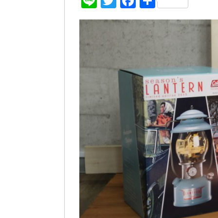
Line
Twitter
Facebook
共
有