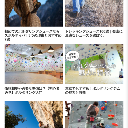
初めてのボルダリングシューズなら
トレッキングシューズ100選｜登山に
スポルティバ！3つの理由とおすすめ
最適なシューズを選ぼう。
7選
価格相場や必要な準備は？【初心者
東京でおすすめ！ボルダリングジム
必見】ボルダリング入門
の魅力と特徴