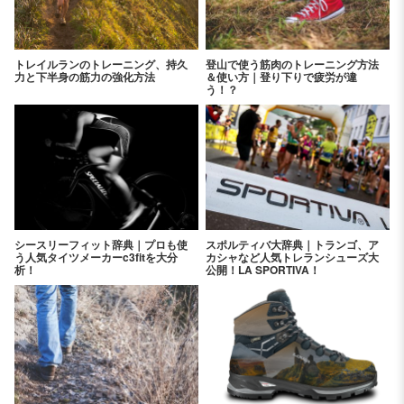
トレイルランのトレーニング、持久
登山で使う筋肉のトレーニング方法
力と下半身の筋力の強化方法
＆使い方｜登り下りで疲労が違
う！？
シースリーフィット辞典｜プロも使
スポルティバ大辞典｜トランゴ、ア
う人気タイツメーカーc3fitを大分
カシャなど人気トレランシューズ大
析！
公開！LA SPORTIVA！