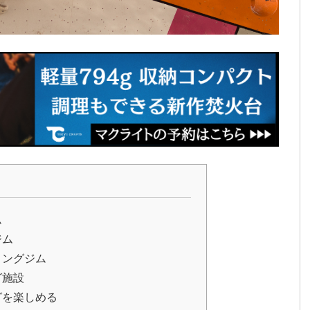
ム
ジム
リングジム
グ施設
グを楽しめる