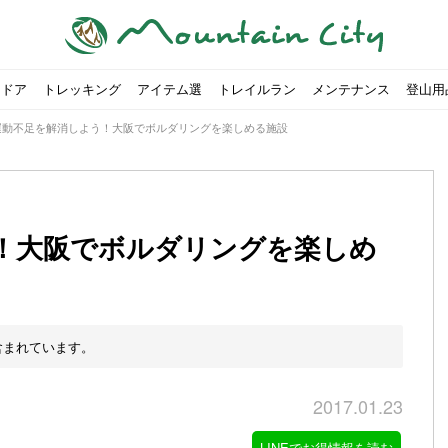
トドア
トレッキング
アイテム選
トレイルラン
メンテナンス
登山用
運動不足を解消しよう！大阪でボルダリングを楽しめる施設
！大阪でボルダリングを楽しめ
すめのテント7選をご紹介！
ャンプ女子Kajoが洗ってみた！
の新商品をご紹介
ューズをご紹介
りツナ』の作り方
略する方法
投稿を始めたワケとは？
！お得な入手方法も
ューズをご紹介
源流「最初の装備は重かった」
ャンプ女子Kajoが洗ってみた！
源流居酒屋よーこ」チャンネル徹底取材！
ピ本、鉄フライパン「ごちそうレシピ」
いなめらか『手作り豆腐』の作り方
00社を突破！
ソロキャンプに最適なテント5選
は
すすめ5選】選び方や注意点・お手入れ方法を解説
部・雲ノ平へ！
・コアの魅力と使い方｜人気おすすめモデル5選
ポイントで揃えよう！種類別で人気アイテムを紹介！
akiさんに教わる！『本格マルゲリータピザ』の作り方
ヶ岳テント泊登山、赤岳〜横岳〜硫黄岳の縦走コースをご紹介
台でおすすめなものはどれ？特徴も合わせて解説！
クウルフスキンの魅力と用途別おすすめリュック9選
チツールを用途別で紹介！人生の相棒を見つけよう！
すすめウェア8選！防虫, 防水, カメラ用を解説
ルがここにある！料理も魅力の「源流居酒屋よーこ」チャンネル徹底取
クシーズクイン』、人気の理由とおすすめウェアを紹介
akiさんに教わる！『濃厚蒸しショコラ』の作り方
】湯切り不要パスタの作り方！深型ソロクッカーでも作れるおすすめレ
akiさんに教わる！カリッ・ジュワ・トロ〜『ミルクティーフレンチトー
「北鎌尾根」から槍ヶ岳へ！
荷に！権利を放棄できる？
心者におすすめ！3つの理由, 選び方, おすすめモデル
福岡の猫島に行ってみた
か？アウトドア用品をマウンガで高価買取する方法
【最強の保冷剤5選】保冷剤の役割や選び方・効率的な冷やし
【ソロキャンプや登山に】湯切り不要パスタの作り方！深型
キャンプ・ハイキング用ヘッドライトを選ぶ4つのポイントと
【山岳四団体声明発表】なぜ今、登山やクライミングを自粛
パティシエキャンパーSakiさんに教わる！『モッツァレラチ
北八ヶ岳池めぐり山行コース解説。日帰り可能なプランをご
ふるさと納税で焚き火台が手に入る？初心者でも手続きはカ
防水？非防水？トレイルランニングシューズはどちらを選ぶべ
登山用リュックならグレゴリー！選ぶポイントと容量別おす
ヒルバーグのテントは用途に合わせてレーベルで選ぶ！おすす
【#STAY HOME】釣りに行けないから、家で魚を捌いてみよ
フォックスファイヤーのおすすめウェア8選！防虫, 防水, カ
【#STAY HOME】お家でアウトドア気分〜ホットサンド編〜
パティシエキャンパーSakiさんに教わる！『濃厚蒸しショコ
パティシエキャンパーSakiさんに教わる！おかずにも酒の肴
登山女子Kajoの自粛明け登山企画vol.2〜初秋の黒岳編〜
山を買ってレジャーを楽しみたい！山の値段相場や売買の注
【お手頃キャンピングカー紹介】Japan CampingCar Show
【こずチャンネル】使わなくなったキャンプ道具の行方！【
2018年夏｜マウンテンシティインスタフォトコンテスト開催
【お得にキャンプ用品を購
有名なクラシックルート「
防水？非防水？トレイルラ
初めてのボルダリングシュ
パティシエキャンパーSak
日本向けに作られた『アク
日本向けに作られた『アク
トレイルランニングを安全
アウトドアの水筒ならサー
DDタープ全17モデルのス
初めてのウキフカセ釣り【K
【山でも街でも】ジャック
海外のキャンプってどんな感
パティシエキャンパーSak
パティシエキャンパーSak
山頂まで2時間で富士山を
農地の売買は簡単にはでき
【体験談】上野から1時間半
伊王島にある高規格リゾー
キャンプ女子Kajoが行く
含まれています。
2017.01.23
LINEでお得情報を読む