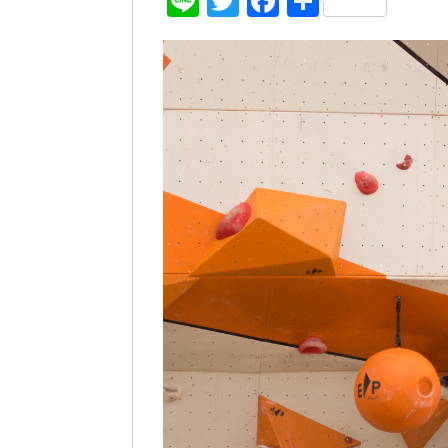
Line
Twitter
Facebook
共
有