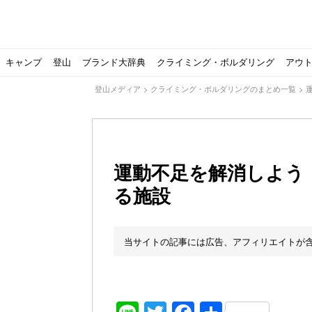
キャンプ
登山
ブランド大辞典
クライミング・ボルダリング
アウ
登山メディア
>
クライミング・ボルダリングのまとめ一覧
>
運動不足を解消しよう
る施設
【ソロキャンプの魅力を満喫】ソロテントの選び方やおす
ゴアテックスウエアの洗濯・保管やメンテナンス方法は？キ
【注目】モンベルがキャンプ用品に注力！｜モンベル春夏
人気の靴メーカー！スカルパの特集！選び方とおすすめシ
パティシエキャンパーSakiさんに教わる！『かんたん手作
登山歴3年目のテント泊装備・持ち物をご紹介します
【2021年最新！】9月Amazonのタイムセールをお得に攻
「オトナ女子の山登り」チャンネル、山下舞弓さんが動画
【高品質】この冬使いたいマーモットのフリース、ダウン
人気の靴メーカー！スカルパの特集！選び方とおすすめシ
源流テンカラ釣り たいしょーの想い出釣行記＃１山形の
ゴアテックスウエアの洗濯・保管やメンテナンス方法は？キ
源流テンカラ釣りのリアルがここにある！料理も魅力の「
【書籍発売！】ソロキャンプYouTuberタナの初のレシ
パティシエキャンパーSakiさんに教わる！簡単・美味し
北アルプスの最奥部、黒部・雲ノ平へ！
おでかけ情報サービス「aumo」が連携するメディア数が5
キャンプYouTuber尾上祐一郎が自信を持ってオススメ！
スノーピークの限定バーナー入荷しました
パタゴニアのウエアやビールが「地球を救う」その理由と
【ポップアップテントお
北アルプスの最奥部、黒
登山時計の代名詞スント
クライミング道具はゼロ
パティシエキャンパーS
【八ヶ岳最高峰へ】南八
ペトロマックスの焚き火
【山でも街でも】ジャッ
ビクトリノックスのマル
フォックスファイヤーのお
源流テンカラ釣りのリア
日本向けに作られた『ア
パティシエキャンパーS
【ソロキャンプや登山に
パティシエキャンパーS
有名なクラシックルート
使わない土地の負担が重
アトミックのスキー板は初
猫が支配している島？ 
押入れに眠っていません
当サイトの記事には広告、アフィリエイトが