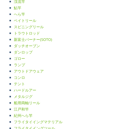
渓流竿
鮎竿
へら竿
ベイトリール
スピニングリール
トラウトロッド
新富士バーナー(SOTO)
ダッチオーブン
ダンロップ
ゴロー
ランプ
アウトドアウェア
コンロ
テント
ハードルアー
メタルジグ
船用両軸リール
江戸和竿
紀州へら竿
フライタイイングマテリアル
フライタイイングツール