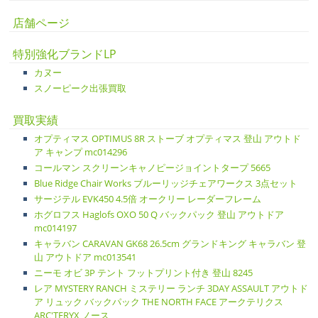
店舗ページ
特別強化ブランドLP
カヌー
スノーピーク出張買取
買取実績
オプティマス OPTIMUS 8R ストーブ オプティマス 登山 アウトド
ア キャンプ mc014296
コールマン スクリーンキャノピージョイントタープ 5665
Blue Ridge Chair Works ブルーリッジチェアワークス 3点セット
サージテル EVK450 4.5倍 オークリー レーダーフレーム
ホグロフス Haglofs OXO 50 Q バックパック 登山 アウトドア
mc014197
キャラバン CARAVAN GK68 26.5cm グランドキング キャラバン 登
山 アウトドア mc013541
ニーモ オビ 3P テント フットプリント付き 登山 8245
レア MYSTERY RANCH ミステリー ランチ 3DAY ASSAULT アウトド
ア リュック バックパック THE NORTH FACE アークテリクス
ARC'TERYX ノース