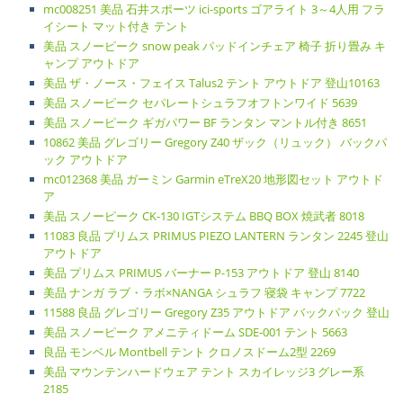
mc008251 美品 石井スポーツ ici-sports ゴアライト 3～4人用 フラ
イシート マット付き テント
美品 スノーピーク snow peak パッドインチェア 椅子 折り畳み キ
ャンプ アウトドア
美品 ザ・ノース・フェイス Talus2 テント アウトドア 登山10163
美品 スノーピーク セパレートシュラフオフトンワイド 5639
美品 スノーピーク ギガパワー BF ランタン マントル付き 8651
10862 美品 グレゴリー Gregory Z40 ザック（リュック） バックパ
ック アウトドア
mc012368 美品 ガーミン Garmin eTreX20 地形図セット アウトド
ア
美品 スノーピーク CK-130 IGTシステム BBQ BOX 焼武者 8018
11083 良品 プリムス PRIMUS PIEZO LANTERN ランタン 2245 登山
アウトドア
美品 プリムス PRIMUS バーナー P-153 アウトドア 登山 8140
美品 ナンガ ラブ・ラボ×NANGA シュラフ 寝袋 キャンプ 7722
11588 良品 グレゴリー Gregory Z35 アウトドア バックパック 登山
美品 スノーピーク アメニティドーム SDE-001 テント 5663
良品 モンベル Montbell テント クロノスドーム2型 2269
美品 マウンテンハードウェア テント スカイレッジ3 グレー系
2185