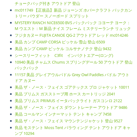
チョークバッグ付き アウトドア 登山
mc011749 【正規品】新品 ジョーンズ ホバークラフト バックカン
トリー パウダー スノーボード スプリット
MYSTERY RANCH NICE6500 BVS バックパック コヨーテ ヨーク：
M ウエスト：M 新品 ナイス フレーム ミステリーランチ リュック
フジタカヌー FUJITA CANOE QG-2 アウトドア レッド mc014246
美品 カンプ CAMP CORSA ピッケル 雪山 登山 6509
美品 カンプ CAMP ピッケル コルサナノテク 登山 9432
シースリーフィット C3fit インパクトエアー(ロング)
10940 美品 チャムス Chums スプリングデール 50 アウトドア 登山
バックパック
11157 美品 グレイアウルパドル Grey Owl Paddles パドル アウト
ドア カヌー
美品 ザ・ノース・フェイス ゴアテックス プロ ジャケット 10011
美品 プリムス ガスストーブ用 ホース カートリッジ 2041
美品 プリムス PRIMUS イータバックライト ガスコンロ 2122
美品 ザ・ノース・フェイス ダウン トレーナー アウトドア 9486
美品 コールマン インナーマット テント キャンプ 7458
美品 ザ・ノース・フェイス マウンテンジャケット 登山 9527
良品 モステント Moss Tent パラウィング テント アウトドア キャ
ンプ 10294