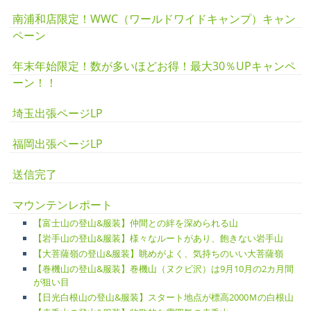
南浦和店限定！WWC（ワールドワイドキャンプ）キャン
ペーン
年末年始限定！数が多いほどお得！最大30％UPキャンペ
ーン！！
埼玉出張ページLP
福岡出張ページLP
送信完了
マウンテンレポート
【富士山の登山&服装】仲間との絆を深められる山
【岩手山の登山&服装】様々なルートがあり、飽きない岩手山
【大菩薩嶺の登山&服装】眺めがよく、気持ちのいい大菩薩嶺
【巻機山の登山&服装】巻機山（ヌクビ沢）は9月10月の2カ月間
が狙い目
【日光白根山の登山&服装】スタート地点が標高2000Ｍの白根山