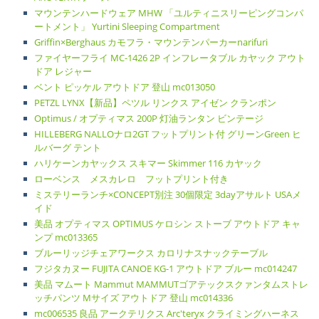
マウンテンハードウェア MHW 「ユルティニスリーピングコンパ
ートメント」 Yurtini Sleeping Compartment
Griffin×Berghaus カモフラ・マウンテンパーカーnarifuri
ファイヤーフライ MC-1426 2P インフレータブル カヤック アウト
ドア レジャー
ベント ピッケル アウトドア 登山 mc013050
PETZL LYNX【新品】ペツル リンクス アイゼン クランポン
Optimus / オプティマス 200P 灯油ランタン ビンテージ
HILLEBERG NALLOナロ2GT フットプリント付 グリーンGreen ヒ
ルバーグ テント
ハリケーンカヤックス スキマー Skimmer 116 カヤック
ローベンス メスカレロ フットプリント付き
ミステリーランチ×CONCEPT別注 30個限定 3dayアサルト USAメ
イド
美品 オプティマス OPTIMUS ケロシン ストーブ アウトドア キャ
ンプ mc013365
ブルーリッジチェアワークス カロリナスナックテーブル
フジタカヌー FUJITA CANOE KG-1 アウトドア ブルー mc014247
美品 マムート Mammut MAMMUTゴアテックスクァンタムストレ
ッチパンツ Mサイズ アウトドア 登山 mc014336
mc006535 良品 アークテリクス Arc'teryx クライミングハーネス