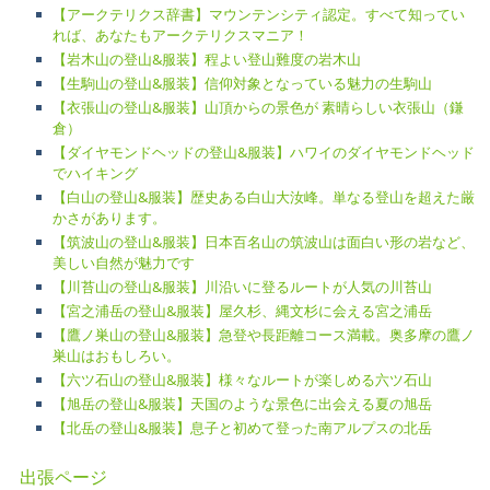
【アークテリクス辞書】マウンテンシティ認定。すべて知ってい
れば、あなたもアークテリクスマニア！
【岩木山の登山&服装】程よい登山難度の岩木山
【生駒山の登山&服装】信仰対象となっている魅力の生駒山
【衣張山の登山&服装】山頂からの景色が 素晴らしい衣張山（鎌
倉）
【ダイヤモンドヘッドの登山&服装】ハワイのダイヤモンドヘッド
でハイキング
【白山の登山&服装】歴史ある白山大汝峰。単なる登山を超えた厳
かさがあります。
【筑波山の登山&服装】日本百名山の筑波山は面白い形の岩など、
美しい自然が魅力です
【川苔山の登山&服装】川沿いに登るルートが人気の川苔山
【宮之浦岳の登山&服装】屋久杉、縄文杉に会える宮之浦岳
【鷹ノ巣山の登山&服装】急登や長距離コース満載。奥多摩の鷹ノ
巣山はおもしろい。
【六ツ石山の登山&服装】様々なルートが楽しめる六ツ石山
【旭岳の登山&服装】天国のような景色に出会える夏の旭岳
【北岳の登山&服装】息子と初めて登った南アルプスの北岳
出張ページ