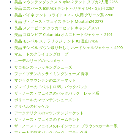
美品 マウンテンダックス Nupka-2 テント ヌプカ2人用 2265
美品 エスパース ESPACE テント ヘリテイジ4～5人用 2267
美品 パイネ テント ＧライトＸ 2～3人用 グリーン系 2266
良品 ザ・ノース・フェイス テント Moutain24 2273
良品 スノーピーク クッカーセット キャンプ 2091
美品 コロンビア Columbia オムニヒートジャケット 2191
美品 モンベル ステラリッジ テント #2 登山 7456
美品 モンベル ダウン取り外し可 ハードシェルジャケット 4290
マムートのクライミングロープ
エーデルリッドのヘルメット
サロモンのトレッキングシューズ
ファイブテンのクライミングシューズ 青系
マジックマウンテンのエアーマット
グレゴリーの『バルトロ65』バックパック
ザ・ノース・フェイスのバックパック レッド系
ボリエールのマウンテンシューズ
グリベルのピッケル
アークテリクスのマウンテンジャケット
ザ・ノース・フェイスのドームテント
ザ・ノース・フェイスのレインウェア ブラウンxカーキー系
マムートの防水バックパック ブラック系