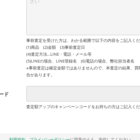
事前査定を受けた方は、わかる範囲で以下の内容をご記入くだ
(1)商品 (2)金額 (3)事前査定日
(4)査定方法…LINE・電話・メール等
(5)LINEの場合、LINE登録名 (6)電話の場合、弊社担当者名
※事前査定は確定金額ではありませんので、本査定の結果、買
合があります。
ード
査定額アップのキャンペーンコードをお持ちの方はご記入くだ
利用規約
、
プライバシーポリシー
に同意のうえ、送信してください