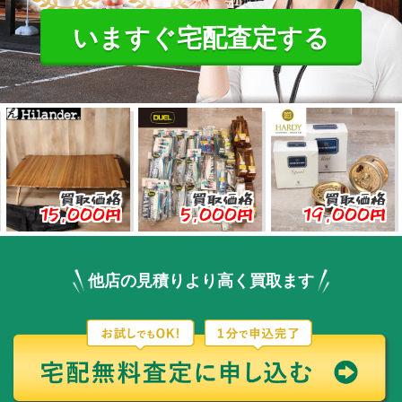
いますぐ宅配査定する
買取価格
買取価格
買取価格
15,000円
5,000円
19,000円
3
他店の見積りより高く買取ます