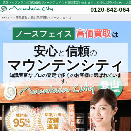
業界トップクラスの買取価格でノースフェイスを買取査定いたします。相場のお問い合わせも大
0120-842-064
アウトドア用品買取
登山用品買取
ノースフェイス
高価買取
ノースフェイス
は
安心
信頼
と
の
マウンテンシティ
知識豊富なプロの査定で多くのお客様に選ばれていま
す。