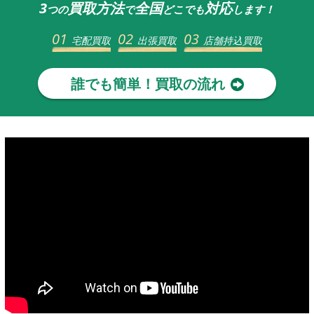
3
買取方法
全国
対応
つの
で
どこでも
します！
01
02
03
宅配買取
出張買取
店舗持込買取
誰でも簡単！買取の流れ