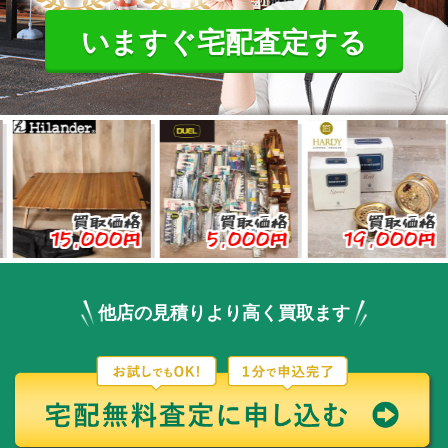
いますぐ宅配査定する
買取価格
買取価格
買取価格
15,000円
5,000円
19,000円
3
他店の見積りより高く買取ます