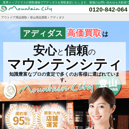
業界トップクラスの買取価格でアディダスを買取査定いたします。相場のお問い合わせも大歓迎
0120-842-064
アウトドア用品買取
登山用品買取
アディダス
高価買取
アディダス
は
安心
信頼
と
の
マウンテンシティ
知識豊富なプロの査定で多くのお客様に選ばれていま
す。