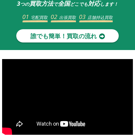
3
買取方法
全国
対応
つの
で
どこでも
します！
01
02
03
宅配買取
出張買取
店舗持込買取
誰でも簡単！買取の流れ