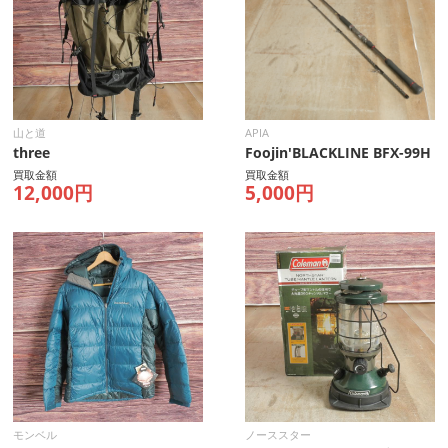
山と道
APIA
three
Foojin'BLACKLINE BFX-99H
買取金額
買取金額
12,000円
5,000円
モンベル
ノーススター