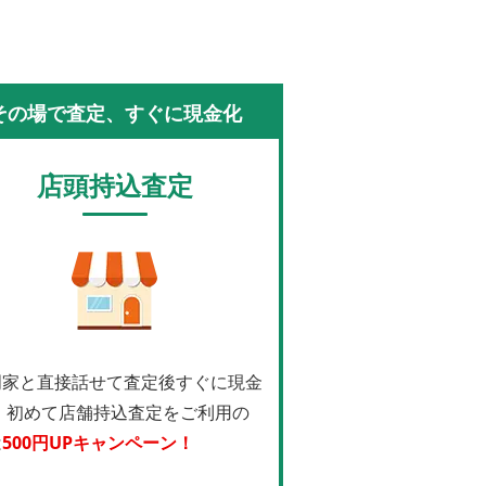
その場で査定、すぐに現金化
店頭持込査定
門家と直接話せて査定後すぐに現金
！
初めて店舗持込査定をご利用の
は
500円UPキャンペーン！