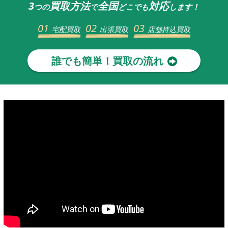
3
買取方法
全国
対応
つの
で
どこでも
します！
01
02
03
宅配買取
出張買取
店舗持込買取
誰でも簡単！買取の流れ