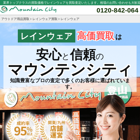
業界トップクラスの買取価格でレインウェアを買取査定いたします。相場のお問い合わせも大歓
0120-842-064
アウトドア用品買取
レインウェア買取
レインウェア
高価買取
レインウェア
は
安心
信頼
と
の
マウンテンシティ
知識豊富なプロの査定で多くのお客様に選ばれていま
す。