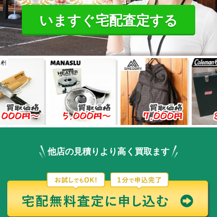
いますぐ宅配査定する
価格
買取価格
買取価格
買取価
円〜
5,000円〜
7,000円
8,000
他店の見積りより高く買取ます