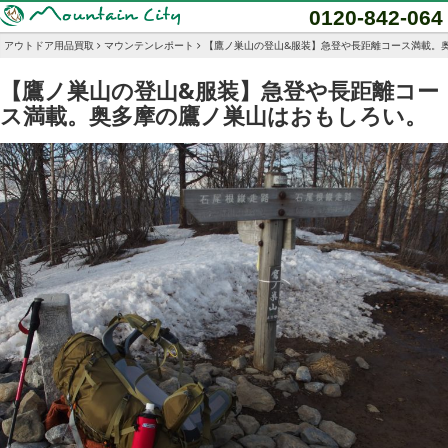
0120-842-064
アウトドア用品買取
マウンテンレポート
【鷹ノ巣山の登山&服装】急登や長距離コース満載。
【鷹ノ巣山の登山&服装】急登や長距離コー
ス満載。奥多摩の鷹ノ巣山はおもしろい。