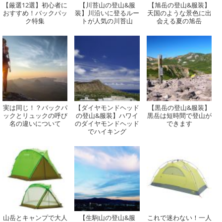
【厳選12選】初心者に
【川苔山の登山&服
【旭岳の登山&服装】
おすすめ！バックパッ
装】川沿いに登るルー
天国のような景色に出
ク特集
トが人気の川苔山
会える夏の旭岳
実は同じ！？バックパ
【ダイヤモンドヘッド
【黒岳の登山&服装】
ックとリュックの呼び
の登山&服装】ハワイ
黒岳は短時間で登山が
名の違いについて
のダイヤモンドヘッド
できます
でハイキング
山岳とキャンプで大人
【生駒山の登山&服
これで迷わない！一人