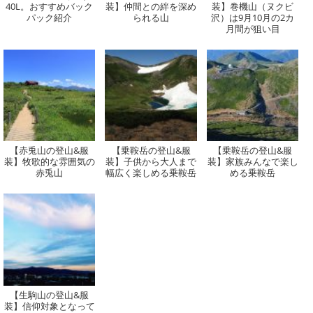
40L。おすすめバック
装】仲間との絆を深め
装】巻機山（ヌクビ
パック紹介
られる山
沢）は9月10月の2カ
月間が狙い目
【赤兎山の登山&服
【乗鞍岳の登山&服
【乗鞍岳の登山&服
装】牧歌的な雰囲気の
装】子供から大人まで
装】家族みんなで楽し
赤兎山
幅広く楽しめる乗鞍岳
める乗鞍岳
【生駒山の登山&服
装】信仰対象となって