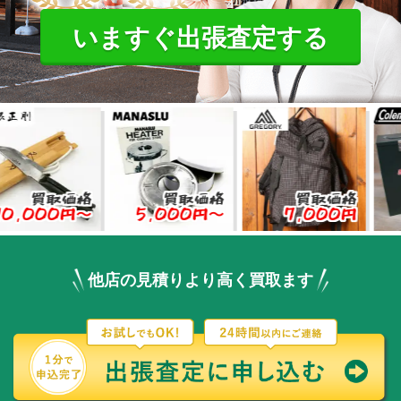
いますぐ出張査定する
取価格
買取価格
買取価格
買
00円〜
5,000円〜
7,000円
8,0
他店の見積りより高く買取ます