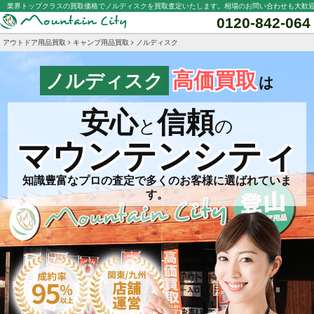
業界トップクラスの買取価格でノルディスクを買取査定いたします。相場のお問い合わせも大歓
0120-842-064
アウトドア用品買取
キャンプ用品買取
ノルディスク
高価買取
ノルディスク
は
安心
信頼
と
の
マウンテンシティ
知識豊富なプロの査定で多くのお客様に選ばれていま
す。