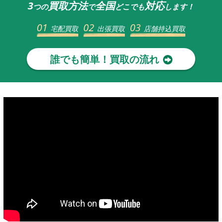
3
買取方法
全国
対応
つの
で
どこでも
します！
01
02
03
宅配買取
出張買取
店舗持込買取
誰でも簡単！買取の流れ