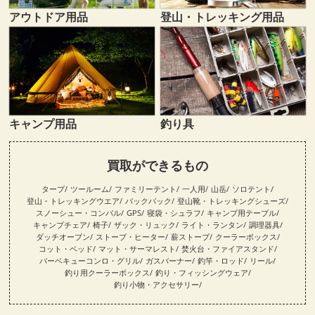
登山・トレッキング用品
アウトドア用品
キャンプ用品
釣り具
買取ができるもの
タープ
ツールーム
ファミリーテント
一人用
山岳
ソロテント
登山・トレッキングウエア
バックパック
登山靴・トレッキングシューズ
スノーシュー・コンパル
GPS
寝袋・シュラフ
キャンプ用テーブル
キャンプチェア
椅子
ザック・リュック
ライト・ランタン
調理器具
ダッチオーブン
ストーブ・ヒーター
薪ストーブ
クーラーボックス
コット・ベッド
マット・サーマレスト
焚火台・ファイアスタンド
バーベキューコンロ・グリル
ガスバーナー
釣竿・ロッド
リール
釣り用クーラーボックス
釣り・フィッシングウェア
釣り小物・アクセサリー