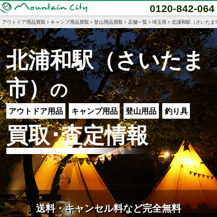
0120-842-064
アウトドア用品買取
キャンプ用品買取
登山用品買取
店舗一覧
埼玉県
北浦和駅（さいたま
北浦和駅（さいたま
市）
の
アウトドア用品
キャンプ用品
登山用品
釣り具
買取･査定情報
送料・キャンセル料など完全無料