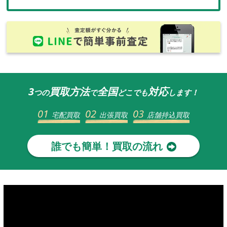
3
買取方法
全国
対応
つの
で
どこでも
します！
01
02
03
宅配買取
出張買取
店舗持込買取
誰でも簡単！買取の流れ