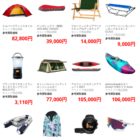
ヒルバーグテントスタイカ
ナンガシュラフ（寝袋）
ブルーリッジチェアワーク
ハイマウントハンモックハ
UDD BAG 1000DX
スチェアXLデッキチェア
ンモック＆スタンド
キャンプ用品買取
62202
キャンプ用品買取
キャンプ用品買取
参考買取価格
キャンプ用品買取
参考買取価格
参考買取価格
82,800円
参考買取価格
39,000円
14,000円
9,000円
ブラックダイヤモンドラン
キャンパルジャパンテント
アルフェックカヤックアリ
JacksonKayakカヌー
タンタイタンブラック
ロッジシェルター
ュート380T
Antix(17) Mサイズ Aztec
BD620701
キャンプ用品買取
アウトドア用品買取
アウトドア用品買取
キャンプ用品買取
参考買取価格
参考買取価格
参考買取価格
参考買取価格
77,000円
105,000円
106,000円
3,110円