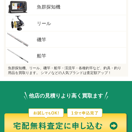
魚群探知機
リール
磯竿
船竿
魚群探知機、リール、磯竿・船竿・渓流竿・各種釣竿など、釣具・釣り
用品を買取ります。 シマノなどの人気ブランドは査定額アップ！
他店の見積りより高く買取ます