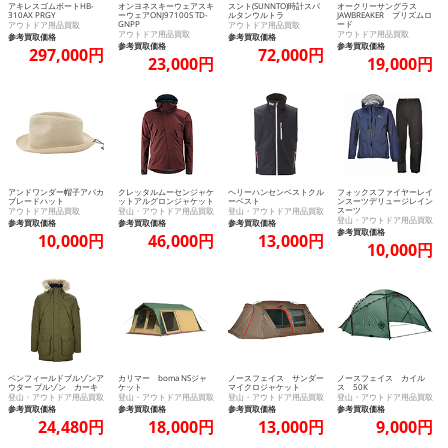
アキレスゴムボートHB-
オンヨネスキーウェアスキ
スント(SUNNTO)時計スパ
オークリーサングラス
310AX PRGY
ーウェアONJ97100S TD-
ルタンウルトラ
JAWBREAKER プリズムロ
GNPP
ード
アウトドア用品買取
アウトドア用品買取
アウトドア用品買取
アウトドア用品買取
参考買取価格
参考買取価格
参考買取価格
参考買取価格
297,000円
72,000円
23,000円
19,000円
アンドワンダー帽子アバカ
クレッタルムーセンジャケ
ヘリーハンセンベストクル
フォックスファイヤーレイ
ブレードハット
ットアルグロンジャケット
ーベスト
ンスーツデリュージレイン
スーツ
アウトドア用品買取
登山・アウトドア用品買取
登山・アウトドア用品買取
登山・アウトドア用品買取
参考買取価格
参考買取価格
参考買取価格
参考買取価格
10,000円
46,000円
13,000円
10,000円
ペンフィールドブルゾンア
カリマー boma NSジャ
ノースフェイス サンダー
ノースフェイス カイル
ウター ブルゾン カーキ
ケット
マイクロジャケット
ス 50K
登山・アウトドア用品買取
登山・アウトドア用品買取
登山・アウトドア用品買取
登山・アウトドア用品買取
参考買取価格
参考買取価格
参考買取価格
参考買取価格
24,480円
18,000円
13,000円
9,000円