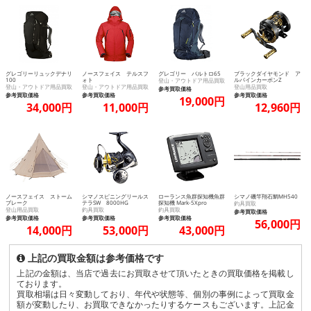
グレゴリーリュックデナリ
ノースフェイス テルスフ
グレゴリー バルトロ65
ブラックダイヤモンド ア
100
ォト
ルパインカーボンZ
登山・アウトドア用品買取
登山・アウトドア用品買取
登山・アウトドア用品買取
登山用品買取
参考買取価格
参考買取価格
参考買取価格
参考買取価格
19,000円
34,000円
11,000円
12,960円
ノースフェイス ストーム
シマノスピニングリールス
ローランス魚群探知機魚群
シマノ磯竿翔石鯛MH540
ブレーク
テラSW 8000HG
探知機 Mark-5Xpro
釣具買取
登山用品買取
釣具買取
釣具買取
参考買取価格
参考買取価格
参考買取価格
参考買取価格
56,000円
14,000円
53,000円
43,000円
上記の買取金額は参考価格です
上記の金額は、当店で過去にお買取させて頂いたときの買取価格を掲載し
ております。
買取相場は日々変動しており、年代や状態等、個別の事例によって買取金
額が変動したり、お買取できなかったりするケースもございます。上記金