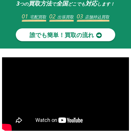
3
買取方法
全国
対応
つの
で
どこでも
します！
01
02
03
宅配買取
出張買取
店舗持込買取
誰でも簡単！買取の流れ