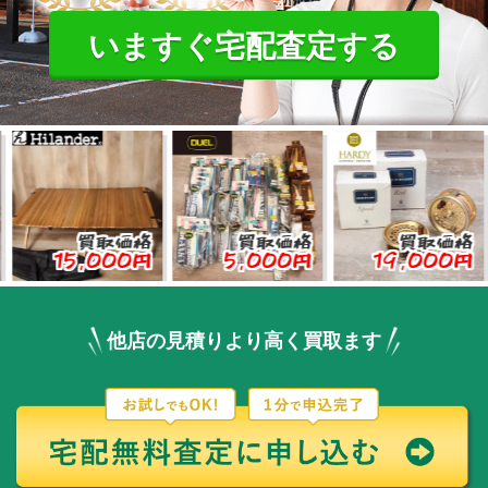
いますぐ宅配査定する
買取価格
買取価格
買取価格
5,000円
5,000円
19,000円
3,
他店の見積りより高く買取ます