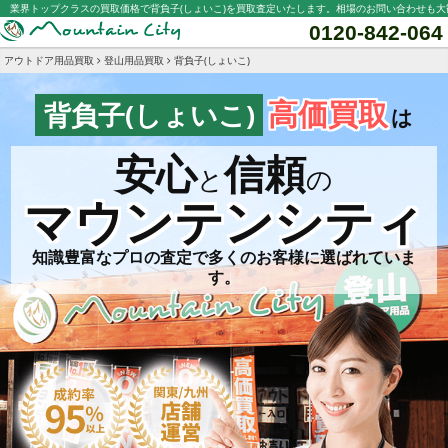
業界トップクラスの買取価格で背負子(しょいこ)を買取査定いたします。相場のお問い合わせも大
0120-842-064
アウトドア用品買取
登山用品買取
背負子(しょいこ)
高価買取
背負子(しょいこ)
は
安心
信頼
と
の
マウンテンシティ
知識豊富なプロの査定で多くのお客様に選ばれていま
す。