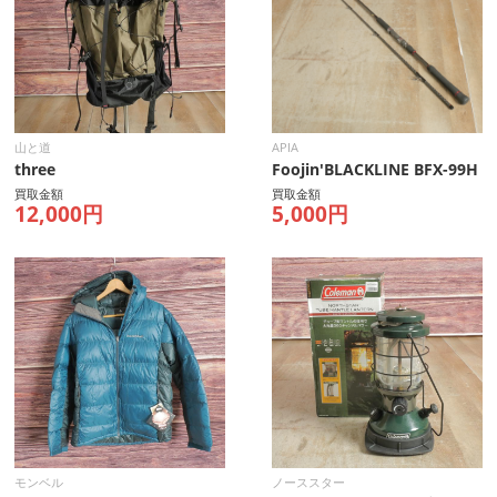
山と道
APIA
three
Foojin'BLACKLINE BFX-99H
買取金額
買取金額
12,000円
5,000円
モンベル
ノーススター