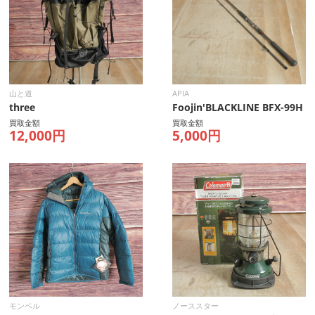
山と道
APIA
three
Foojin'BLACKLINE BFX-99H
買取金額
買取金額
12,000円
5,000円
モンベル
ノーススター