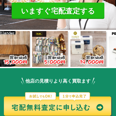
いますぐ宅配査定する
買取価格
買取価格
買取価格
買
,000円
5,000円
19,000円
3,0
他店の見積りより高く買取ます