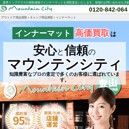
業界トップクラスの買取価格でインナーマットを買取査定いたします。相場のお問い合わせも大
0120-842-064
アウトドア用品買取
キャンプ用品買取
インナーマット
高価買取
インナーマット
は
安心
信頼
と
の
マウンテンシティ
知識豊富なプロの査定で多くのお客様に選ばれていま
す。