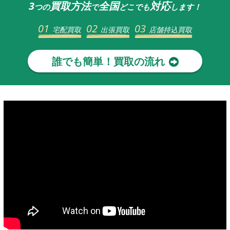
3
買取方法
全国
対応
つの
で
どこでも
します！
01
02
03
宅配買取
出張買取
店舗持込買取
誰でも簡単！買取の流れ