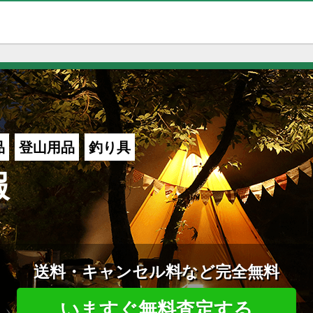
品
登山用品
釣り具
報
送料・キャンセル料など完全無料
いますぐ無料査定する