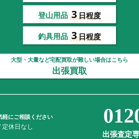
3
登山用品
日程度
3
釣具用品
日程度
大型・大量など宅配買取が難しい場合はこちら
出張買取
012
気軽にご相談ください
0 / 定休日なし
出張査定専用