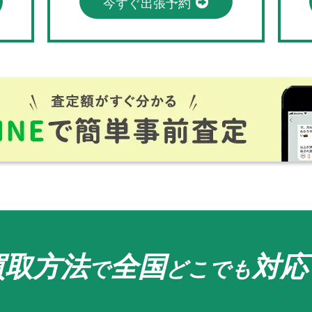
今すぐ出張予約
買取方法
全国
対応
で
どこでも