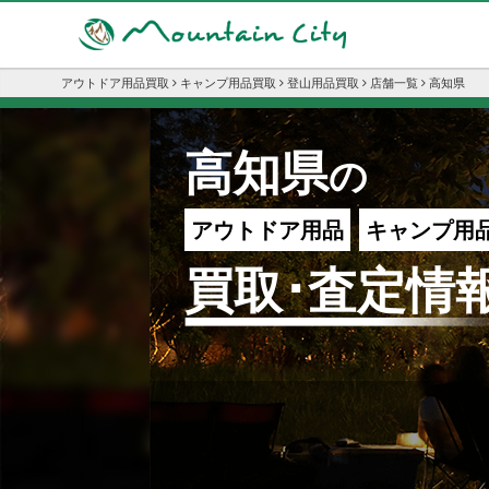
アウトドア用品買取
キャンプ用品買取
登山用品買取
店舗一覧
高知県
高知県
の
アウトドア用品
キャンプ用
買取･査定情