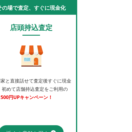
その場で査定、すぐに現金化
店頭持込査定
門家と直接話せて査定後すぐに現金
！
初めて店舗持込査定をご利用の
は
500円UPキャンペーン！