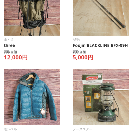
山と道
APIA
three
Foojin'BLACKLINE BFX-99H
買取金額
買取金額
12,000円
5,000円
モンベル
ノーススター