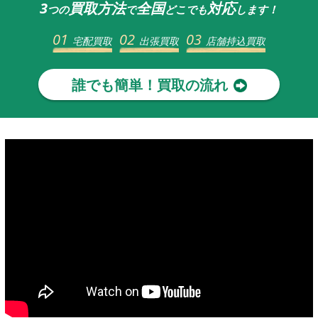
3
買取方法
全国
対応
つの
で
どこでも
します！
01
02
03
宅配買取
出張買取
店舗持込買取
誰でも簡単！買取の流れ