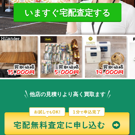
いますぐ宅配査定する
取価格
買取価格
買取価格
買
000円
5,000円
19,000円
3,0
他店の見積りより高く買取ます