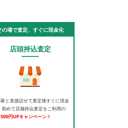
その場で査定、すぐに現金化
店頭持込査定
門家と直接話せて査定後すぐに現金
！
初めて店舗持込査定をご利用の
は
500円UPキャンペーン！