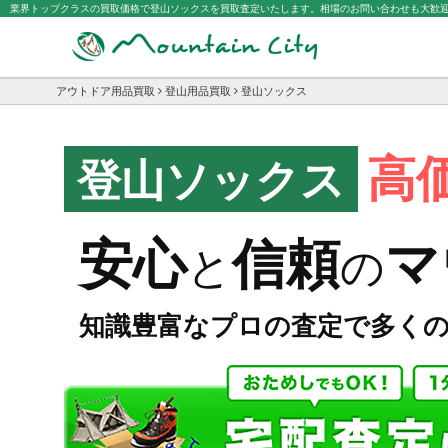
業界トップクラスの買取価格で登山ソックスを買取査定いたします。相場のお問い合わせも大歓
アウトドア用品買取
登山用品買取
登山ソックス
高
登山ソックス
マ
安心
信頼
と
の
知識豊富なプロの査定で多く