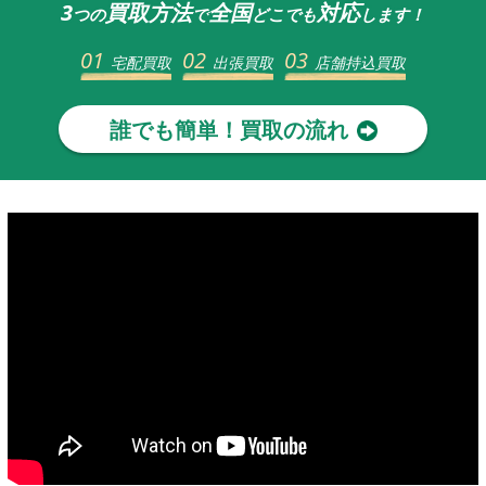
3
買取方法
全国
対応
つの
で
どこでも
します！
01
02
03
宅配買取
出張買取
店舗持込買取
誰でも簡単！買取の流れ