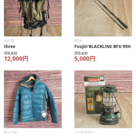
山と道
APIA
three
Foojin'BLACKLINE BFX-99H
買取金額
買取金額
12,000円
5,000円
モンベル
ノーススター