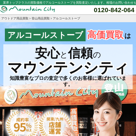
業界トップクラスの買取価格でアルコールストーブを買取査定いたします。相場のお問い合わせ
0120-842-064
アウトドア用品買取
登山用品買取
アルコールストーブ
高価買取
アルコールストーブ
は
安心
信頼
と
の
マウンテンシティ
知識豊富なプロの査定で多くのお客様に選ばれていま
す。