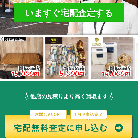
いますぐ宅配査定する
買取価格
買取価格
買取価格
,000円
5,000円
19,000円
3,
他店の見積りより高く買取ます