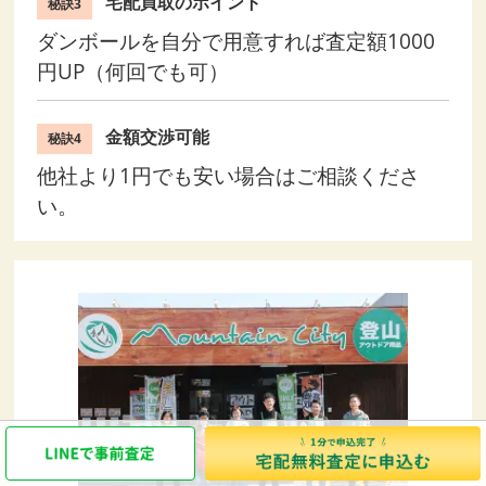
宅配買取のポイント
秘訣3
ダンボールを自分で用意すれば査定額1000
円UP（何回でも可）
金額交渉可能
秘訣4
他社より1円でも安い場合はご相談くださ
い。