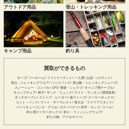
登山・トレッキング用品
アウトドア用品
キャンプ用品
釣り具
買取ができるもの
タープ
ツールーム
ファミリーテント
一人用
山岳
ソロテント
登山・トレッキングウエア
バックパック
登山靴・トレッキングシューズ
スノーシュー・コンパル
GPS
寝袋・シュラフ
キャンプ用テーブル
キャンプチェア
椅子
ザック・リュック
ライト・ランタン
調理器具
ダッチオーブン
ストーブ・ヒーター
薪ストーブ
クーラーボックス
コット・ベッド
マット・サーマレスト
焚火台・ファイアスタンド
バーベキューコンロ・グリル
ガスバーナー
釣竿・ロッド
リール
釣り用クーラーボックス
釣り・フィッシングウェア
釣り小物・アクセサリー