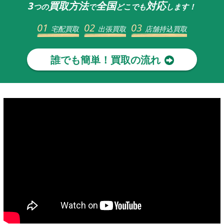
3
買取方法
全国
対応
つの
で
どこでも
します！
01
02
03
宅配買取
出張買取
店舗持込買取
誰でも簡単！買取の流れ