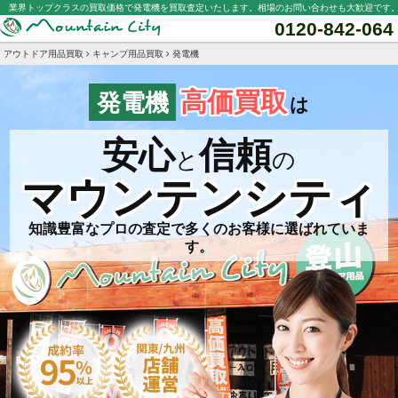
業界トップクラスの買取価格で発電機を買取査定いたします。相場のお問い合わせも大歓迎です
0120-842-064
アウトドア用品買取
キャンプ用品買取
発電機
高価買取
発電機
は
安心
信頼
と
の
マウンテンシティ
知識豊富なプロの査定で多くのお客様に選ばれていま
す。