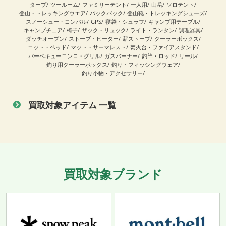
タープ
ツールーム
ファミリーテント
一人用
山岳
ソロテント
登山・トレッキングウエア
バックパック
登山靴・トレッキングシューズ
スノーシュー・コンパル
GPS
寝袋・シュラフ
キャンプ用テーブル
キャンプチェア
椅子
ザック・リュック
ライト・ランタン
調理器具
ダッチオーブン
ストーブ・ヒーター
薪ストーブ
クーラーボックス
コット・ベッド
マット・サーマレスト
焚火台・ファイアスタンド
バーベキューコンロ・グリル
ガスバーナー
釣竿・ロッド
リール
釣り用クーラーボックス
釣り・フィッシングウェア
釣り小物・アクセサリー
買取対象アイテム 一覧
買取対象ブランド