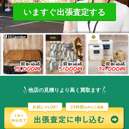
いますぐ出張査定する
買取価格
買取価格
買取価格
15,000円
5,000円
19,000円
3
他店の見積りより高く買取ます