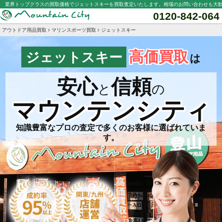
業界トップクラスの買取価格でジェットスキーを買取査定いたします。相場のお問い合わせも大
0120-842-064
アウトドア用品買取
マリンスポーツ買取
ジェットスキー
高価買取
ジェットスキー
は
安心
信頼
と
の
マウンテンシティ
知識豊富なプロの査定で多くのお客様に選ばれていま
す。