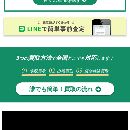
3
買取方法
全国
対応
つの
で
どこでも
します！
01
02
03
宅配買取
出張買取
店舗持込買取
誰でも簡単！買取の流れ