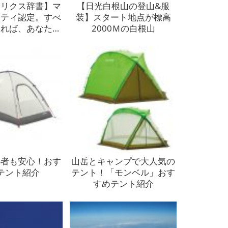
テリクス辞書】マ
【日光白根山の登山&服
シティ認定。すべ
装】スタート地点が標高
いれば、あなたも
2000Ｍの白根山
リクスマニア！
心者も安心！おす
山岳とキャンプで大人気の
テント紹介
テント！「モンベル」おす
すめテント紹介