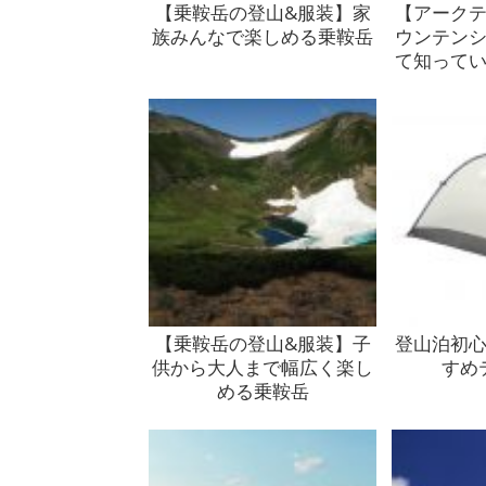
【乗鞍岳の登山&服装】家
【アーク
族みんなで楽しめる乗鞍岳
ウンテン
て知って
アークテ
【乗鞍岳の登山&服装】子
登山泊初
供から大人まで幅広く楽し
すめ
める乗鞍岳