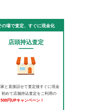
その場で査定、すぐに現金化
店頭持込査定
門家と直接話せて査定後すぐに現金
！
初めて店舗持込査定をご利用の
は
500円UPキャンペーン！