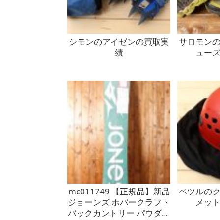
シモンのアイゼンの買取実
サロモン
績
ュー
mc011749 【正規品】新品
ペツルの
ジョーンズ ホバークラフト
メッ
バックカントリー パウダー