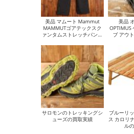
美品 マムート Mammut
美品 
MAMMUTゴアテックスク
OPTIMU
ァンタムストレッチパンツ
ブ アウ
Mサイズ アウトドア 登山
mc013
mc014336の買取実績
サロモンのトレッキングシ
ブルーリ
ューズの買取実績
ス カロリ
ル