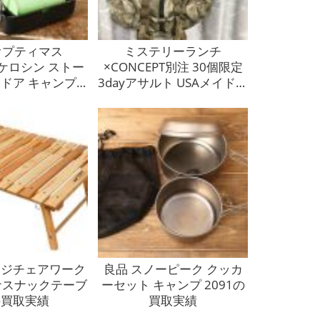
オプティマス
ミステリーランチ
S ケロシン ストー
×CONCEPT別注 30個限定
トドア キャンプ
3dayアサルト USAメイドの
365の買取実績
買取実績
ッジチェアワーク
良品 スノーピーク クッカ
ナスナックテーブ
ーセット キャンプ 2091の
の買取実績
買取実績