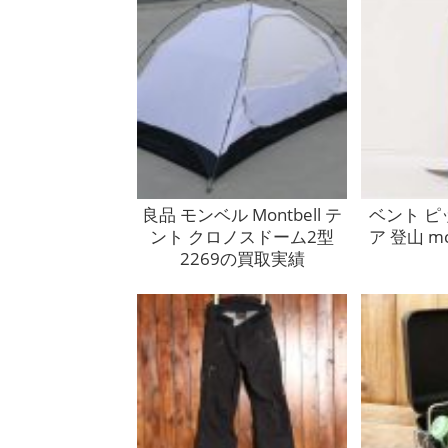
良品 モンベル Montbell テ
ベント ピ
ント クロノスドーム2型
ア 登山 m
2269の買取実績