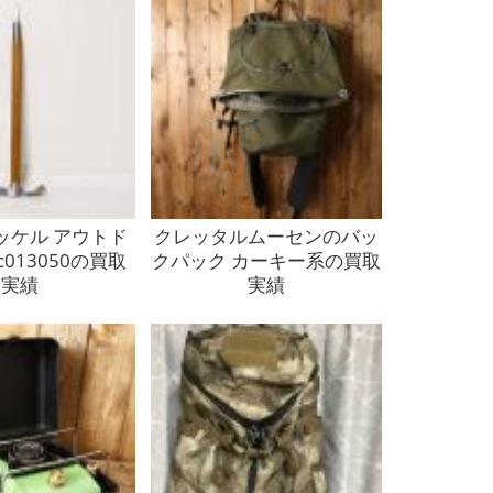
ッケル アウトド
クレッタルムーセンのバッ
c013050の買取
クパック カーキー系の買取
実績
実績