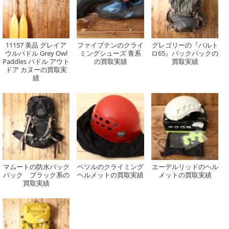
11157 美品 グレイア
ファイブテンのクライ
グレゴリーの『バルト
ウルパドル Grey Owl
ミングシューズ 青系
ロ65』バックパックの
Paddles パドル アウト
の買取実績
買取実績
ドア カヌーの買取実
績
マムートの防水バック
ペツルのクライミング
エーデルリッドのヘル
パック ブラック系の
ヘルメットの買取実績
メットの買取実績
買取実績