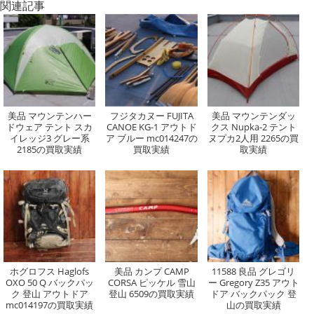
関連記事
美品 マウンテンハー
フジタカヌー FUJITA
美品 マウンテンダッ
ドウェア テント スカ
CANOE KG-1 アウトド
クス Nupka-2 テント
イレッジ3 グレー系
ア ブルー mc014247の
ヌプカ2人用 2265の買
2185の買取実績
買取実績
取実績
ホグロフス Haglofs
美品 カンプ CAMP
11588 良品 グレゴリ
OXO 50 Q バックパッ
CORSA ピッケル 雪山
ー Gregory Z35 アウト
ク 登山 アウトドア
登山 6509の買取実績
ドア バックパック 登
mc014197の買取実績
山の買取実績