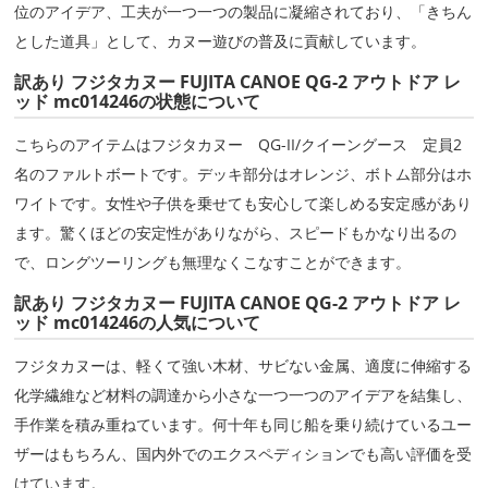
位のアイデア、工夫が一つ一つの製品に凝縮されており、「きちん
とした道具」として、カヌー遊びの普及に貢献しています。
訳あり フジタカヌー FUJITA CANOE QG-2 アウトドア レ
ッド mc014246の状態について
こちらのアイテムはフジタカヌー QG-II/クイーングース 定員2
名のファルトボートです。デッキ部分はオレンジ、ボトム部分はホ
ワイトです。女性や子供を乗せても安心して楽しめる安定感があり
ます。驚くほどの安定性がありながら、スピードもかなり出るの
で、ロングツーリングも無理なくこなすことができます。
訳あり フジタカヌー FUJITA CANOE QG-2 アウトドア レ
ッド mc014246の人気について
フジタカヌーは、軽くて強い木材、サビない金属、適度に伸縮する
化学繊維など材料の調達から小さな一つ一つのアイデアを結集し、
手作業を積み重ねています。何十年も同じ船を乗り続けているユー
ザーはもちろん、国内外でのエクスペディションでも高い評価を受
けています。