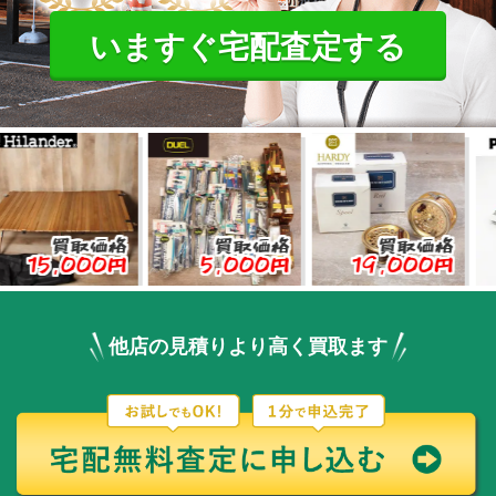
いますぐ宅配査定する
買取価格
買取価格
買取価格
,000円
5,000円
19,000円
3,
他店の見積りより高く買取ます