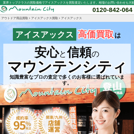
業界トップクラスの買取価格でアイスアックスを買取査定いたします。相場のお問い合わせも大
0120-842-064
アウトドア用品買取
アイスアックス買取
アイスアックス
高価買取
アイスアックス
は
安心
信頼
と
の
マウンテンシティ
知識豊富なプロの査定で多くのお客様に選ばれていま
す。