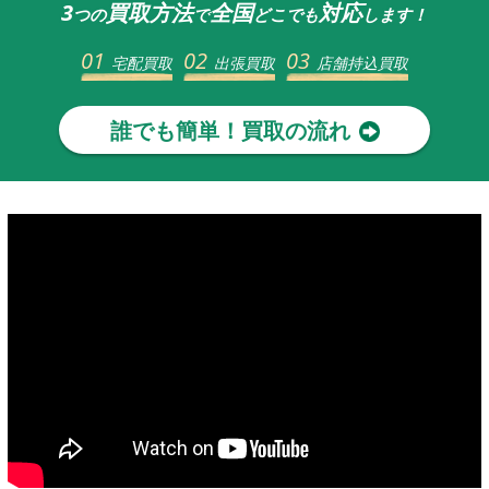
3
買取方法
全国
対応
つの
で
どこでも
します！
01
02
03
宅配買取
出張買取
店舗持込買取
誰でも簡単！買取の流れ