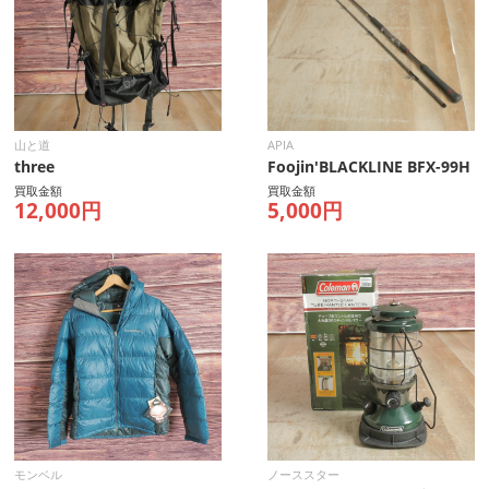
山と道
APIA
three
Foojin'BLACKLINE BFX-99H
買取金額
買取金額
12,000円
5,000円
モンベル
ノーススター