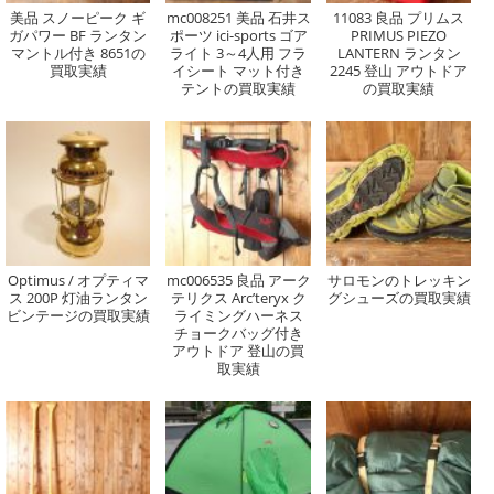
美品 スノーピーク ギ
mc008251 美品 石井ス
11083 良品 プリムス
ガパワー BF ランタン
ポーツ ici-sports ゴア
PRIMUS PIEZO
マントル付き 8651の
ライト 3～4人用 フラ
LANTERN ランタン
買取実績
イシート マット付き
2245 登山 アウトドア
テントの買取実績
の買取実績
Optimus / オプティマ
mc006535 良品 アーク
サロモンのトレッキン
ス 200P 灯油ランタン
テリクス Arc’teryx ク
グシューズの買取実績
ビンテージの買取実績
ライミングハーネス
チョークバッグ付き
アウトドア 登山の買
取実績