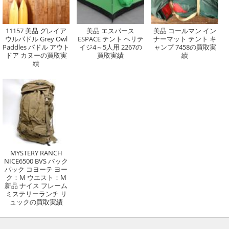
11157 美品 グレイア
美品 エスパース
美品 コールマン イン
ウルパドル Grey Owl
ESPACE テント ヘリテ
ナーマット テント キ
Paddles パドル アウト
イジ4～5人用 2267の
ャンプ 7458の買取実
ドア カヌーの買取実
買取実績
績
績
MYSTERY RANCH
NICE6500 BVS バック
パック コヨーテ ヨー
ク：M ウエスト：M
新品 ナイス フレーム
ミステリーランチ リ
ュックの買取実績