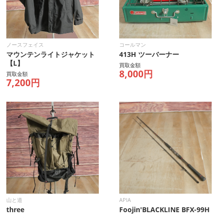
ノースフェイス
コールマン
マウンテンライトジャケット
413H ツーバーナー
【L】
買取金額
8,000円
買取金額
7,200円
山と道
APIA
three
Foojin'BLACKLINE BFX-99H