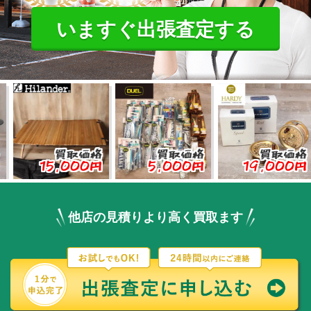
いますぐ出張査定する
買取価格
買取価格
買取価格
15,000円
5,000円
19,000円
3
他店の見積りより高く買取ます