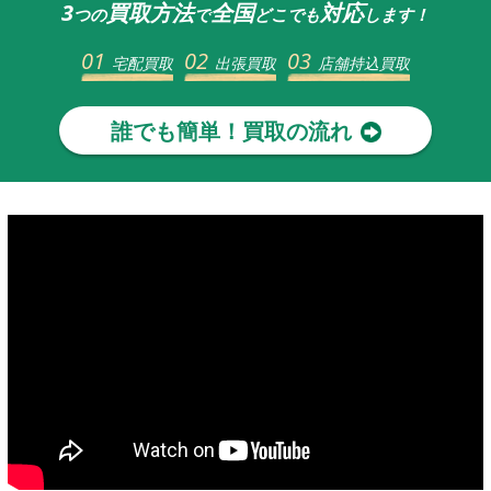
3
買取方法
全国
対応
つの
で
どこでも
します！
01
02
03
宅配買取
出張買取
店舗持込買取
誰でも簡単！買取の流れ