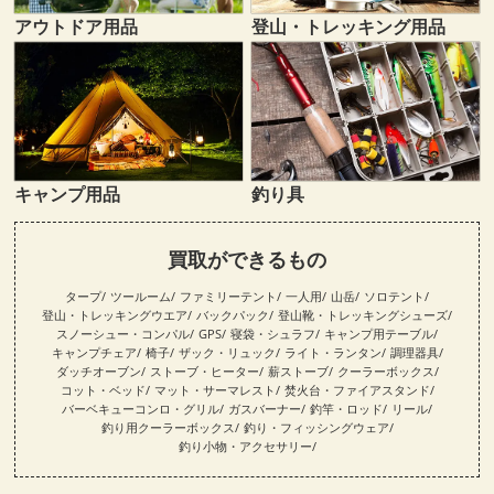
登山・トレッキング用品
アウトドア用品
キャンプ用品
釣り具
買取ができるもの
タープ
ツールーム
ファミリーテント
一人用
山岳
ソロテント
登山・トレッキングウエア
バックパック
登山靴・トレッキングシューズ
スノーシュー・コンパル
GPS
寝袋・シュラフ
キャンプ用テーブル
キャンプチェア
椅子
ザック・リュック
ライト・ランタン
調理器具
ダッチオーブン
ストーブ・ヒーター
薪ストーブ
クーラーボックス
コット・ベッド
マット・サーマレスト
焚火台・ファイアスタンド
バーベキューコンロ・グリル
ガスバーナー
釣竿・ロッド
リール
釣り用クーラーボックス
釣り・フィッシングウェア
釣り小物・アクセサリー