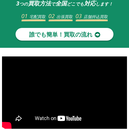
3
買取方法
全国
対応
つの
で
どこでも
します！
01
02
03
宅配買取
出張買取
店舗持込買取
誰でも簡単！買取の流れ