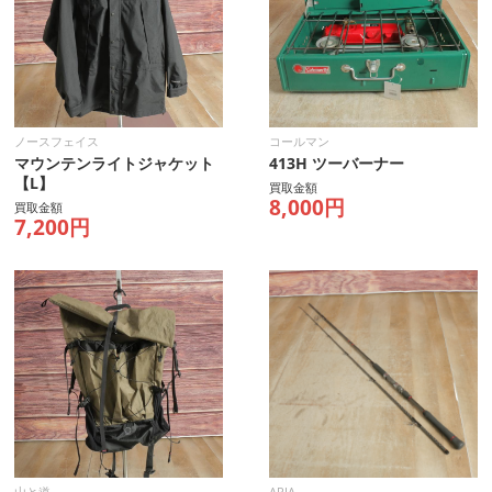
ノースフェイス
コールマン
マウンテンライトジャケット
413H ツーバーナー
【L】
買取金額
8,000円
買取金額
7,200円
山と道
APIA