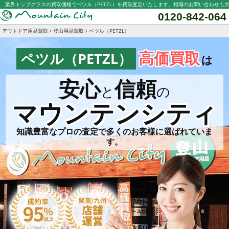
業界トップクラスの買取価格でペツル（PETZL）を買取査定いたします。相場のお問い合わせも
0120-842-064
アウトドア用品買取
登山用品買取
ペツル（PETZL）
高価買取
ペツル（PETZL）
は
安心
信頼
と
の
マウンテンシティ
知識豊富なプロの査定で多くのお客様に選ばれていま
す。