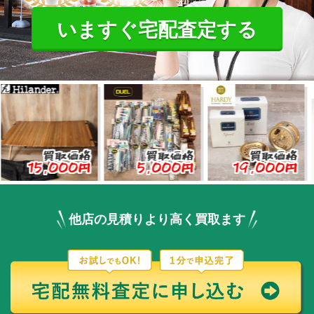
いますぐ宅配査定する
買取価格
買取価格
買取価格
15,000円
5,000円
19,000円
3
他店の見積りより高く買取ます