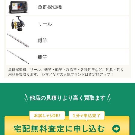
魚群探知機
リール
磯竿
船竿
魚群探知機、リール、磯竿・船竿・渓流竿・各種釣竿など、釣具・釣り
用品を買取ります。 シマノなどの人気ブランドは査定額アップ！
他店の見積りより高く買取ます