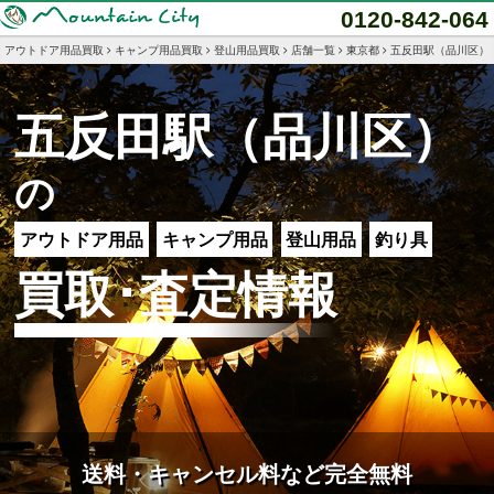
0120-842-064
アウトドア用品買取
キャンプ用品買取
登山用品買取
店舗一覧
東京都
五反田駅（品川区）
五反田駅（品川区）
の
アウトドア用品
キャンプ用品
登山用品
釣り具
買取･査定情報
送料・キャンセル料など完全無料