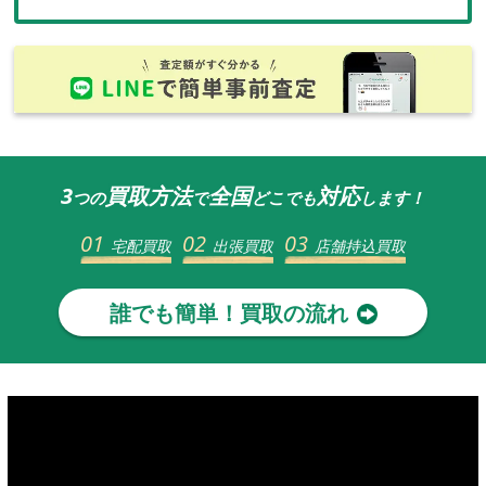
3
買取方法
全国
対応
つの
で
どこでも
します！
01
02
03
宅配買取
出張買取
店舗持込買取
誰でも簡単！買取の流れ