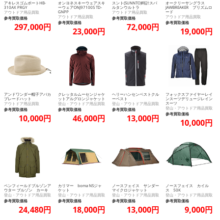
アキレスゴムボートHB-
オンヨネスキーウェアスキ
スント(SUNNTO)時計スパ
オークリーサングラス
310AX PRGY
ーウェアONJ97100S TD-
ルタンウルトラ
JAWBREAKER プリズムロ
GNPP
ード
アウトドア用品買取
アウトドア用品買取
アウトドア用品買取
アウトドア用品買取
参考買取価格
参考買取価格
参考買取価格
参考買取価格
297,000円
72,000円
23,000円
19,000円
アンドワンダー帽子アバカ
クレッタルムーセンジャケ
ヘリーハンセンベストクル
フォックスファイヤーレイ
ブレードハット
ットアルグロンジャケット
ーベスト
ンスーツデリュージレイン
スーツ
アウトドア用品買取
登山・アウトドア用品買取
登山・アウトドア用品買取
登山・アウトドア用品買取
参考買取価格
参考買取価格
参考買取価格
参考買取価格
10,000円
46,000円
13,000円
10,000円
ペンフィールドブルゾンア
カリマー boma NSジャ
ノースフェイス サンダー
ノースフェイス カイル
ウター ブルゾン カーキ
ケット
マイクロジャケット
ス 50K
登山・アウトドア用品買取
登山・アウトドア用品買取
登山・アウトドア用品買取
登山・アウトドア用品買取
参考買取価格
参考買取価格
参考買取価格
参考買取価格
24,480円
18,000円
13,000円
9,000円