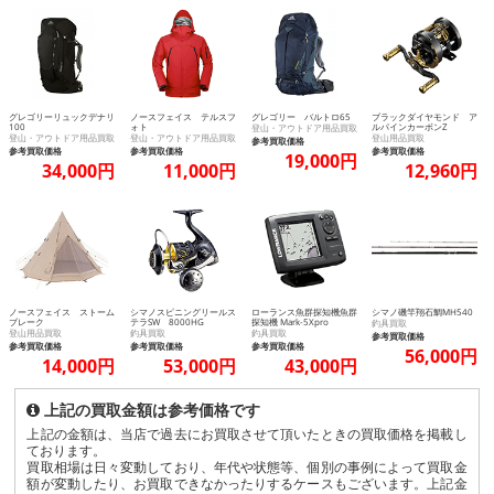
グレゴリーリュックデナリ
ノースフェイス テルスフ
グレゴリー バルトロ65
ブラックダイヤモンド ア
100
ォト
ルパインカーボンZ
登山・アウトドア用品買取
登山・アウトドア用品買取
登山・アウトドア用品買取
登山用品買取
参考買取価格
参考買取価格
参考買取価格
参考買取価格
19,000円
34,000円
11,000円
12,960円
ノースフェイス ストーム
シマノスピニングリールス
ローランス魚群探知機魚群
シマノ磯竿翔石鯛MH540
ブレーク
テラSW 8000HG
探知機 Mark-5Xpro
釣具買取
登山用品買取
釣具買取
釣具買取
参考買取価格
参考買取価格
参考買取価格
参考買取価格
56,000円
14,000円
53,000円
43,000円
上記の買取金額は参考価格です
上記の金額は、当店で過去にお買取させて頂いたときの買取価格を掲載し
ております。
買取相場は日々変動しており、年代や状態等、個別の事例によって買取金
額が変動したり、お買取できなかったりするケースもございます。上記金