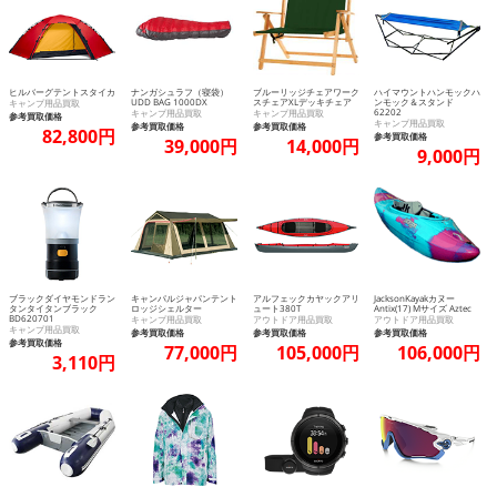
ヒルバーグテントスタイカ
ナンガシュラフ（寝袋）
ブルーリッジチェアワーク
ハイマウントハンモックハ
UDD BAG 1000DX
スチェアXLデッキチェア
ンモック＆スタンド
キャンプ用品買取
62202
キャンプ用品買取
キャンプ用品買取
参考買取価格
キャンプ用品買取
参考買取価格
参考買取価格
82,800円
参考買取価格
39,000円
14,000円
9,000円
ブラックダイヤモンドラン
キャンパルジャパンテント
アルフェックカヤックアリ
JacksonKayakカヌー
タンタイタンブラック
ロッジシェルター
ュート380T
Antix(17) Mサイズ Aztec
BD620701
キャンプ用品買取
アウトドア用品買取
アウトドア用品買取
キャンプ用品買取
参考買取価格
参考買取価格
参考買取価格
参考買取価格
77,000円
105,000円
106,000円
3,110円