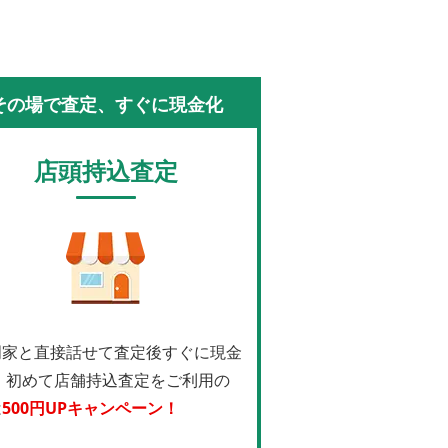
その場で査定、すぐに現金化
店頭持込査定
門家と直接話せて査定後すぐに現金
！
初めて店舗持込査定をご利用の
は
500円UPキャンペーン！