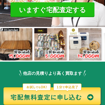
いますぐ宅配査定する
買取価格
買取価格
買取価格
,000円
5,000円
19,000円
3,
他店の見積りより高く買取ます