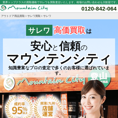
業界トップクラスの買取価格でサレワを買取査定いたします。相場のお問い合わせも大歓迎です
0120-842-064
アウトドア用品買取
サレワ買取
サレワ
高価買取
サレワ
は
安心
信頼
と
の
マウンテンシティ
知識豊富なプロの査定で多くのお客様に選ばれていま
す。