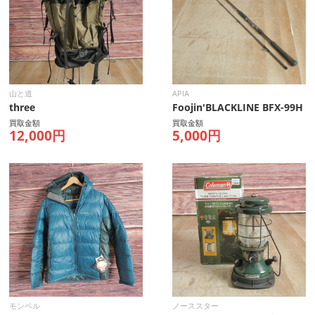
山と道
APIA
three
Foojin'BLACKLINE BFX-99H
買取金額
買取金額
12,000円
5,000円
モンベル
ノーススター