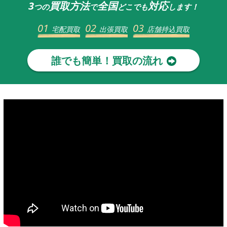
3
買取方法
全国
対応
つの
で
どこでも
します！
01
02
03
宅配買取
出張買取
店舗持込買取
誰でも簡単！買取の流れ