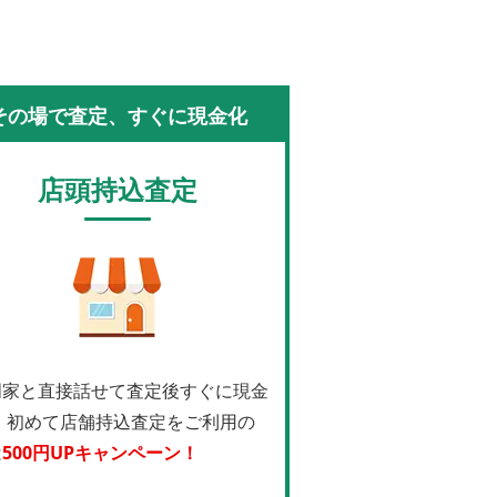
その場で査定、すぐに現金化
店頭持込査定
門家と直接話せて査定後すぐに現金
！
初めて店舗持込査定をご利用の
は
500円UPキャンペーン！