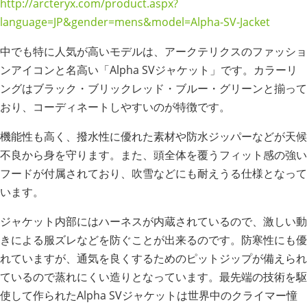
http://arcteryx.com/product.aspx?
language=JP&gender=mens&model=Alpha-SV-Jacket
中でも特に人気が高いモデルは、アークテリクスのファッショ
ンアイコンと名高い「Alpha SVジャケット」です。カラーリ
ングはブラック・ブリックレッド・ブルー・グリーンと揃って
おり、コーディネートしやすいのが特徴です。
機能性も高く、撥水性に優れた素材や防水ジッパーなどが天候
不良から身を守ります。また、頭全体を覆うフィット感の強い
フードが付属されており、吹雪などにも耐えうる仕様となって
います。
ジャケット内部にはハーネスが内蔵されているので、激しい動
きによる服ズレなどを防ぐことが出来るのです。防寒性にも優
れていますが、通気を良くするためのピットジップが備えられ
ているので蒸れにくい造りとなっています。最先端の技術を駆
使して作られたAlpha SVジャケットは世界中のクライマー憧