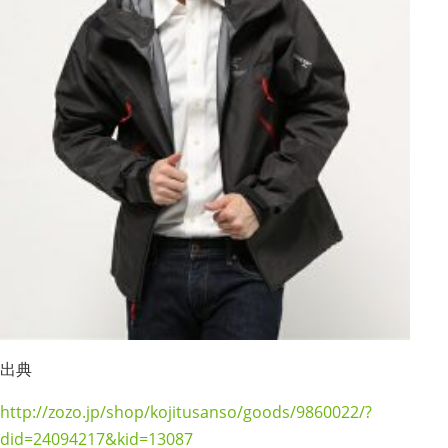
出典
http://zozo.jp/shop/kojitusanso/goods/9860022/?
did=24094217&kid=13087