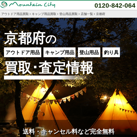
0120-842-064
アウトドア用品買取
キャンプ用品買取
登山用品買取
店舗一覧
京都府
京都府
の
アウトドア用品
キャンプ用品
登山用品
釣り具
買取･査定情報
送料・キャンセル料など完全無料