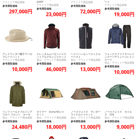
GNPP
ード
アウトドア用品買取
アウトドア用品買取
アウトドア用品買取
アウトドア用品買取
参考買取価格
参考買取価格
参考買取価格
参考買取価格
297,000円
72,000円
23,000円
19,000円
アンドワンダー帽子アバカ
クレッタルムーセンジャケ
ヘリーハンセンベストクル
フォックスファイヤーレイ
ブレードハット
ットアルグロンジャケット
ーベスト
ンスーツデリュージレイン
スーツ
アウトドア用品買取
登山・アウトドア用品買取
登山・アウトドア用品買取
登山・アウトドア用品買取
参考買取価格
参考買取価格
参考買取価格
参考買取価格
10,000円
46,000円
13,000円
10,000円
ペンフィールドブルゾンア
カリマー boma NSジャ
ノースフェイス サンダー
ノースフェイス カイル
ウター ブルゾン カーキ
ケット
マイクロジャケット
ス 50K
登山・アウトドア用品買取
登山・アウトドア用品買取
登山・アウトドア用品買取
登山・アウトドア用品買取
参考買取価格
参考買取価格
参考買取価格
参考買取価格
24,480円
18,000円
13,000円
9,000円