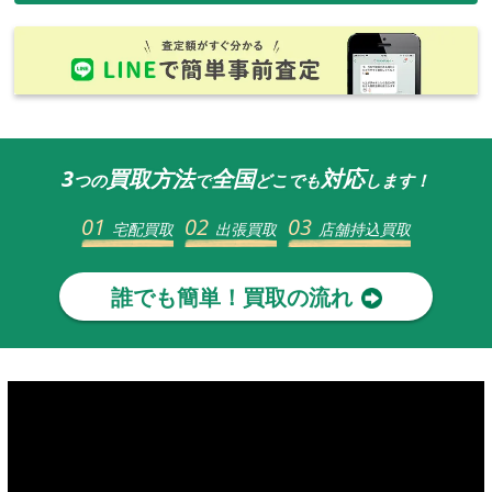
3
買取方法
全国
対応
つの
で
どこでも
します！
01
02
03
宅配買取
出張買取
店舗持込買取
誰でも簡単！買取の流れ