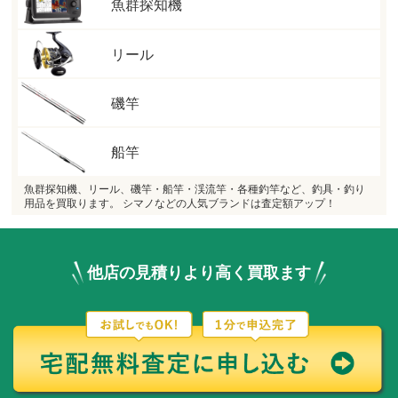
魚群探知機
リール
磯竿
船竿
魚群探知機、リール、磯竿・船竿・渓流竿・各種釣竿など、釣具・釣り
用品を買取ります。 シマノなどの人気ブランドは査定額アップ！
他店の見積りより高く買取ます