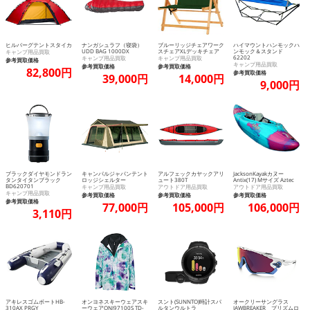
ヒルバーグテントスタイカ
ナンガシュラフ（寝袋）
ブルーリッジチェアワーク
ハイマウントハンモックハ
UDD BAG 1000DX
スチェアXLデッキチェア
ンモック＆スタンド
キャンプ用品買取
62202
キャンプ用品買取
キャンプ用品買取
参考買取価格
キャンプ用品買取
参考買取価格
参考買取価格
82,800円
参考買取価格
39,000円
14,000円
9,000円
ブラックダイヤモンドラン
キャンパルジャパンテント
アルフェックカヤックアリ
JacksonKayakカヌー
タンタイタンブラック
ロッジシェルター
ュート380T
Antix(17) Mサイズ Aztec
BD620701
キャンプ用品買取
アウトドア用品買取
アウトドア用品買取
キャンプ用品買取
参考買取価格
参考買取価格
参考買取価格
参考買取価格
77,000円
105,000円
106,000円
3,110円
アキレスゴムボートHB-
オンヨネスキーウェアスキ
スント(SUNNTO)時計スパ
オークリーサングラス
310AX PRGY
ーウェアONJ97100S TD-
ルタンウルトラ
JAWBREAKER プリズムロ