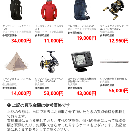
グレゴリーリュックデナリ
ノースフェイス テルスフ
グレゴリー バルトロ65
ブラックダイヤモンド ア
100
ォト
ルパインカーボンZ
登山・アウトドア用品買取
登山・アウトドア用品買取
登山・アウトドア用品買取
登山用品買取
参考買取価格
参考買取価格
参考買取価格
参考買取価格
19,000円
34,000円
11,000円
12,960円
ノースフェイス ストーム
シマノスピニングリールス
ローランス魚群探知機魚群
シマノ磯竿翔石鯛MH540
ブレーク
テラSW 8000HG
探知機 Mark-5Xpro
釣具買取
登山用品買取
釣具買取
釣具買取
参考買取価格
参考買取価格
参考買取価格
参考買取価格
56,000円
14,000円
53,000円
43,000円
上記の買取金額は参考価格です
上記の金額は、当店で過去にお買取させて頂いたときの買取価格を掲載し
ております。
買取相場は日々変動しており、年代や状態等、個別の事例によって買取金
額が変動したり、お買取できなかったりするケースもございます。上記金
額はあくまで参考としてご覧ください。