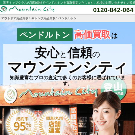
業界トップクラスの買取価格でペンドルトンを買取査定いたします。相場のお問い合わせも大歓
0120-842-064
アウトドア用品買取
キャンプ用品買取
ペンドルトン
高価買取
ペンドルトン
は
安心
信頼
と
の
マウンテンシティ
知識豊富なプロの査定で多くのお客様に選ばれていま
す。