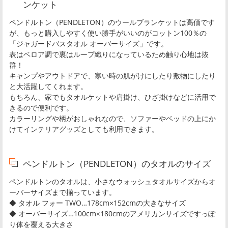
ンケット
ペンドルトン（PENDLETON）のウールブランケットは高価です
が、もっと購入しやすく使い勝手がいいのがコットン100％の
「ジャガードバスタオル オーバーサイズ」です。
表はベロア調で裏はループ織りになっているため触り心地は抜
群！
キャンプやアウトドアで、寒い時の肌がけにしたり敷物にしたり
と大活躍してくれます。
もちろん、家でもタオルケットや肩掛け、ひざ掛けなどに活用で
きるので便利です。
カラーリングや柄がおしゃれなので、ソファーやベッドの上にか
けてインテリアグッズとしても利用できます。
ペンドルトン（PENDLETON）のタオルのサイズ
ペンドルトンのタオルは、小さなウォッシュタオルサイズからオ
ーバーサイズまで揃っています。
◆ タオル フォー TWO…178cm×152cmの大きなサイズ
◆ オーバーサイズ…100cm×180cmのアメリカンサイズですっぽ
り体を覆える大きさ