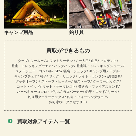
キャンプ用品
釣り具
買取ができるもの
タープ
ツールーム
ファミリーテント
一人用
山岳
ソロテント
登山・トレッキングウエア
バックパック
登山靴・トレッキングシューズ
スノーシュー・コンパル
GPS
寝袋・シュラフ
キャンプ用テーブル
キャンプチェア
椅子
ザック・リュック
ライト・ランタン
調理器具
ダッチオーブン
ストーブ・ヒーター
薪ストーブ
クーラーボックス
コット・ベッド
マット・サーマレスト
焚火台・ファイアスタンド
バーベキューコンロ・グリル
ガスバーナー
釣竿・ロッド
リール
釣り用クーラーボックス
釣り・フィッシングウェア
釣り小物・アクセサリー
買取対象アイテム 一覧