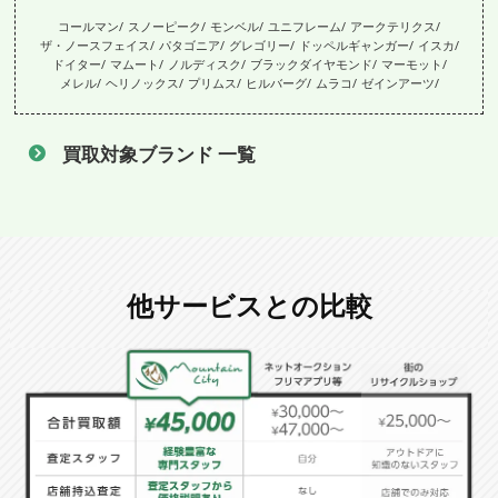
コールマン
スノーピーク
モンベル
ユニフレーム
アークテリクス
ザ・ノースフェイス
パタゴニア
グレゴリー
ドッペルギャンガー
イスカ
ドイター
マムート
ノルディスク
ブラックダイヤモンド
マーモット
メレル
ヘリノックス
プリムス
ヒルバーグ
ムラコ
ゼインアーツ
買取対象ブランド 一覧
他サービスとの比較