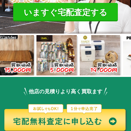
いますぐ宅配査定する
取価格
買取価格
買取価格
買
000円
5,000円
19,000円
3,0
他店の見積りより高く買取ます