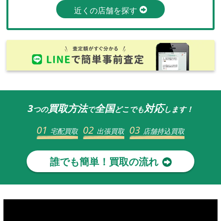
近くの店舗を探す
3
買取方法
全国
対応
つの
で
どこでも
します！
01
02
03
宅配買取
出張買取
店舗持込買取
誰でも簡単！買取の流れ