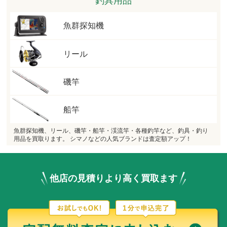
魚群探知機
リール
磯竿
船竿
魚群探知機、リール、磯竿・船竿・渓流竿・各種釣竿など、釣具・釣り
用品を買取ります。 シマノなどの人気ブランドは査定額アップ！
他店の見積りより高く買取ます