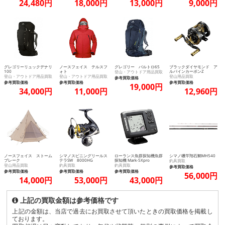
24,480円
18,000円
13,000円
9,000円
グレゴリーリュックデナリ
ノースフェイス テルスフ
グレゴリー バルトロ65
ブラックダイヤモンド ア
100
ォト
ルパインカーボンZ
登山・アウトドア用品買取
登山・アウトドア用品買取
登山・アウトドア用品買取
登山用品買取
参考買取価格
参考買取価格
参考買取価格
参考買取価格
19,000円
34,000円
11,000円
12,960円
ノースフェイス ストーム
シマノスピニングリールス
ローランス魚群探知機魚群
シマノ磯竿翔石鯛MH540
ブレーク
テラSW 8000HG
探知機 Mark-5Xpro
釣具買取
登山用品買取
釣具買取
釣具買取
参考買取価格
参考買取価格
参考買取価格
参考買取価格
56,000円
14,000円
53,000円
43,000円
上記の買取金額は参考価格です
上記の金額は、当店で過去にお買取させて頂いたときの買取価格を掲載し
ております。