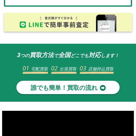
3
買取方法
全国
対応
つの
で
どこでも
します！
01
02
03
宅配買取
出張買取
店舗持込買取
誰でも簡単！買取の流れ