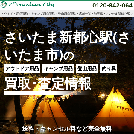
0120-842-064
アウトドア用品買取
キャンプ用品買取
登山用品買取
店舗一覧
埼玉県
さいたま新都心駅(さ
さいたま新都心駅(さ
いたま市)
の
アウトドア用品
キャンプ用品
登山用品
釣り具
買取･査定情報
送料・キャンセル料など完全無料