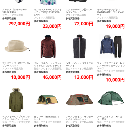
アキレスゴムボートHB-
オンヨネスキーウェアスキ
スント(SUNNTO)時計スパ
オークリーサングラス
310AX PRGY
ーウェアONJ97100S TD-
ルタンウルトラ
JAWBREAKER プリズムロ
GNPP
ード
アウトドア用品買取
アウトドア用品買取
アウトドア用品買取
アウトドア用品買取
参考買取価格
参考買取価格
参考買取価格
参考買取価格
297,000円
72,000円
23,000円
19,000円
アンドワンダー帽子アバカ
クレッタルムーセンジャケ
ヘリーハンセンベストクル
フォックスファイヤーレイ
ブレードハット
ットアルグロンジャケット
ーベスト
ンスーツデリュージレイン
スーツ
アウトドア用品買取
登山・アウトドア用品買取
登山・アウトドア用品買取
登山・アウトドア用品買取
参考買取価格
参考買取価格
参考買取価格
参考買取価格
10,000円
46,000円
13,000円
10,000円
ペンフィールドブルゾンア
カリマー boma NSジャ
ノースフェイス サンダー
ノースフェイス カイル
ウター ブルゾン カーキ
ケット
マイクロジャケット
ス 50K
登山・アウトドア用品買取
登山・アウトドア用品買取
登山・アウトドア用品買取
登山・アウトドア用品買取
参考買取価格
参考買取価格
参考買取価格
参考買取価格