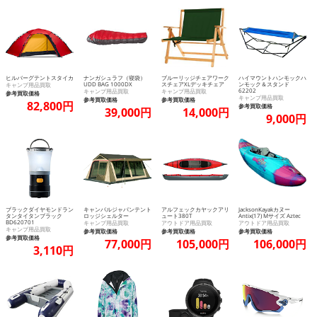
ヒルバーグテントスタイカ
ナンガシュラフ（寝袋）
ブルーリッジチェアワーク
ハイマウントハンモックハ
UDD BAG 1000DX
スチェアXLデッキチェア
ンモック＆スタンド
キャンプ用品買取
62202
キャンプ用品買取
キャンプ用品買取
参考買取価格
キャンプ用品買取
参考買取価格
参考買取価格
82,800円
参考買取価格
39,000円
14,000円
9,000円
ブラックダイヤモンドラン
キャンパルジャパンテント
アルフェックカヤックアリ
JacksonKayakカヌー
タンタイタンブラック
ロッジシェルター
ュート380T
Antix(17) Mサイズ Aztec
BD620701
キャンプ用品買取
アウトドア用品買取
アウトドア用品買取
キャンプ用品買取
参考買取価格
参考買取価格
参考買取価格
参考買取価格
77,000円
105,000円
106,000円
3,110円