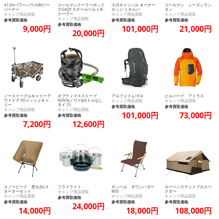
413Hパワーハウス(R)ツー
コールマンクーラーボック
小川キャンパル オーナー
コールマン シーズンラン
バーナー
ス54QT スチールベルト®
ロッジ ミネルバ
タン
クーラー
キャンプ用品買取
キャンプ用品買取
キャンプ用品買取
キャンプ用品買取
参考買取価格
参考買取価格
参考買取価格
参考買取価格
9,000円
101,000円
21,000円
20,000円
ノースイーグルキャリーア
オプティマスストーブ
アルフェイム19.6
ヒルバーグ アトラス
ウトドア FDメッシュキャ
NOVA(ノヴァ)(ボトルなし
キャンプ用品買取
キャンプ用品買取
リー
タイプ)
参考買取価格
参考買取価格
キャンプ用品買取
キャンプ用品買取
101,000円
73,000円
参考買取価格
参考買取価格
7,200円
12,600円
スノーピーク 焚火台Lス
フライライト
モンベル ダウンハガー
ローベンステントプロスペ
ターターセット
800
クター
キャンプ用品買取
キャンプ用品買取
キャンプ用品買取
キャンプ用品買取
参考買取価格
参考買取価格
参考買取価格
参考買取価格
24,000円
14,000円
18,000円
108,000円